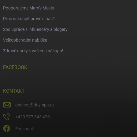
Podporujeme Mary's Meals
Proč nakoupit právě u nás?
Spolupráce s influencery a blogery
Velkoobchodní nabídka
Zdravé dárky k vašemu nákupu!
FACEBOOK
KONTAKT
obchod
@
day-spa.cz
+420 777 543 478
Facebook