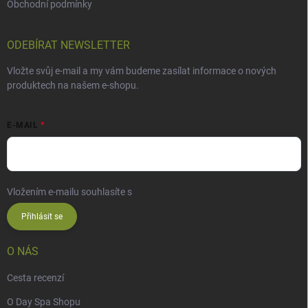
Obchodní podmínky
ODEBÍRAT NEWSLETTER
Vložte svůj e-mail a my vám budeme zasílat informace o nových
produktech na našem e-shopu.
E-MAIL
Vložením e-mailu souhlasíte s
podmínkami ochrany osobních údajů
Přihlásit se
O NÁS
Cesta recenzí
O Day Spa Shopu