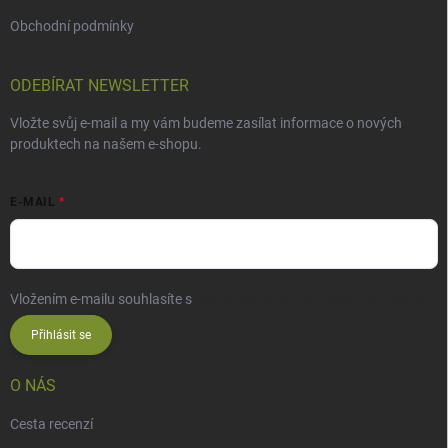
Obchodní podmínky
ODEBÍRAT NEWSLETTER
Vložte svůj e-mail a my vám budeme zasílat informace o nových
produktech na našem e-shopu.
E-MAIL
Vložením e-mailu souhlasíte s
podmínkami ochrany osobních údajů
Přihlásit se
O NÁS
Cesta recenzí