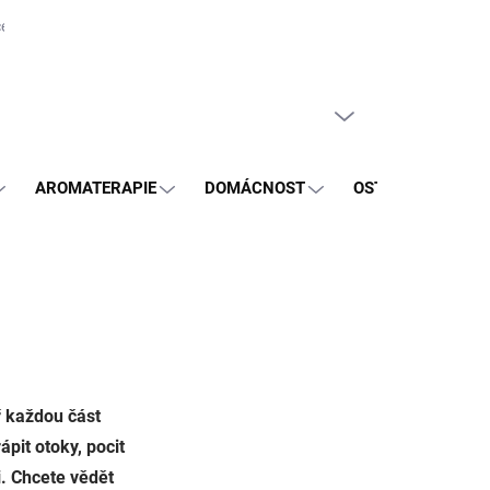
e zboží
Obchodní podmínky
PRÁZDNÝ KOŠÍK
NÁKUPNÍ
KOŠÍK
AROMATERAPIE
DOMÁCNOST
OSTATNÍ
BL
ř každou část
pit otoky, pocit
i. Chcete vědět