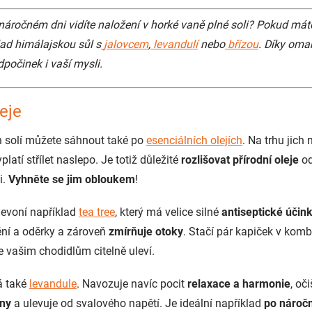
áročném dni vidíte naložení v horké vaně plné soli? Pokud máte 
lad himálajskou sůl s
jalovcem
,
levandulí
nebo
břízou
. Díky om
dpočinek i vaší mysli.
eje
 solí můžete sáhnout také po
esenciálních olejích
. Na trhu jich
platí střílet naslepo. Je totiž důležité
rozlišovat přírodní oleje
od
i.
Vyhněte se jim obloukem
!
evoní například
tea tree
, který má velice silné
antiseptické účin
ění a oděrky a zároveň
zmírňuje otoky
. Stačí pár kapiček v komb
e vašim chodidlům citelně uleví.
á také
levandule
. Navozuje navíc pocit
relaxace a harmonie
, oč
iny
a ulevuje od svalového napětí. Je ideální například
po náročn