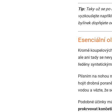
Tip:
Taky už se po n
vyzkoušejte napřík
bylinek dopřejete o
Esenciální ol
Kromě koupelových
ale ani tady se nevy
ředěny syntetickým
Plísním na nohou n
hojit drobná poran
vodou a vězte, že s
Podobné účinky m
prokrvovat končet