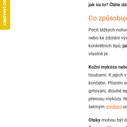
jak na to? Čtěte dá
Co způsobuje
Pocit těžkých nohou
nebo ke zdolání vý
konkrétních tipů,
ja
vlastně je.
Kožní mykóza nebo
houbami. K jejich v
končetin. Plísním s
grilování, dlouhé t
přenosu mykózy. Ne
šetrným
mýdlem
ur
Otoky
mohou být d