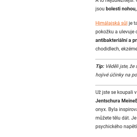
A to nejdůležitější
jsou
bolesti nohou
Himálajská sůl
je t
pokožku a ulevuje 
antibakteriální a p
chodidlech, ekzéme
Tip:
Věděli jste, ž
hojivé účinky na 
Už jste se koupali 
Jentschura Meine
onyx. Byla inspiro
můžete tělu dát. Je
psychického napět