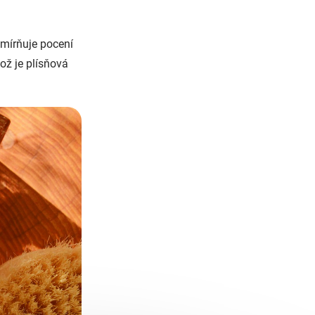
zmírňuje pocení
což je plísňová