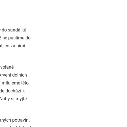
né do sandálků
ž se pustíme do
t, co za nimi
yvolané
krvení dolních
í milujeme léto,
kde dochází k
Nohy si myjte
ných potravin.