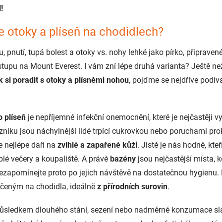
l!
 otoky a plíseň na chodidlech?
, pnutí, tupá bolest a otoky vs. nohy lehké jako pírko, připrave
stupu na Mount Everest. I vám zní lépe druhá varianta? Ještě ne
k si poradit s otoky a plísněmi nohou
, pojďme se nejdříve podíva
 plíseň
je nepříjemné infekční onemocnění, které je nejčastěji v
zniku jsou náchylnější lidé trpící cukrovkou nebo poruchami pro
e nejlépe daří na
zvlhlé a zapařené kůži
. Jistě je nás hodně, kteř
eplé večery a koupaliště. A právě
bazény
jsou nejčastější místa, 
zapomínejte proto po jejich návštěvě na dostatečnou hygienu. 
čeným na chodidla, ideálně
z přírodních surovin
.
ůsledkem dlouhého stání, sezení nebo nadměrné konzumace sla