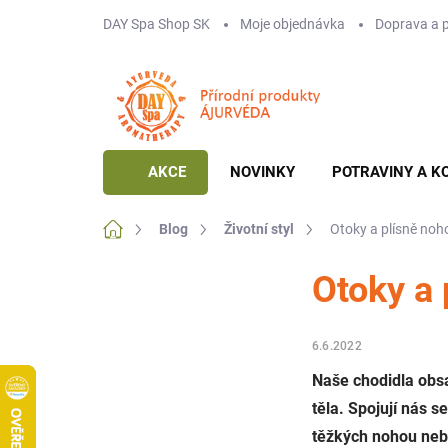
Přejít
DAY Spa Shop SK
Moje objednávka
Doprava a 
na
obsah
AKCE
NOVINKY
POTRAVINY A K
Domů
Blog
Životní styl
Otoky a plísně noh
Otoky a 
6.6.2022
Naše chodidla obsa
těla. Spojují nás 
těžkých nohou nebo