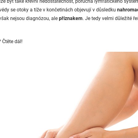
že být také krevní nedostatečnost, porucha lymfatického syst
rvédy se otoky a tíže v končetinách objevují v důsledku
nahroma
však nejsou diagnózou, ale
příznakem
. Je tedy velmi důležité ře
 Čtěte dál!