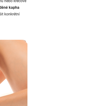
ému nebo křečové
děné kapha
šit konkrétní