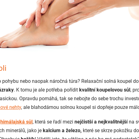
li
o pohybu nebo naopak náročná túra? Relaxační solná koupel d
ázraky
. K tomu je ale potřeba pořídit
kvalitní koupelovou sůl
, pr
lasickou.
Opravdu pomáhá, tak se nebojte do sebe trochu inves
lové nehty
, ale blahodárnou solnou koupel si dopřeje pouze mál
d
himálajská sůl
, která se řadí mezi
nejčistší a nejkvalitnější
na s
h minerálů, jako je
kalcium a železo,
které se skrze pokožku dos