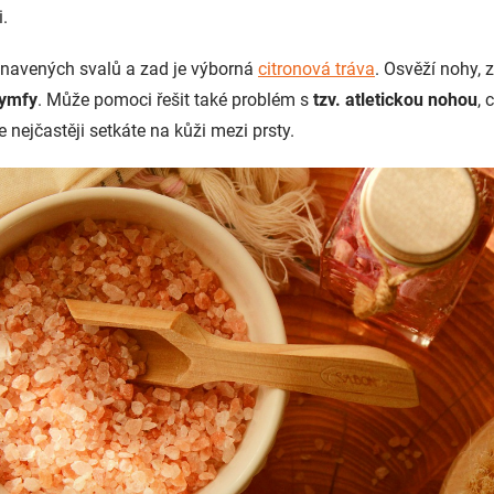
i.
unavených svalů a zad je výborná
citronová tráva
. Osvěží nohy, 
lymfy
. Může pomoci řešit také problém s
tzv. atletickou nohou
, 
e nejčastěji setkáte na kůži mezi prsty.