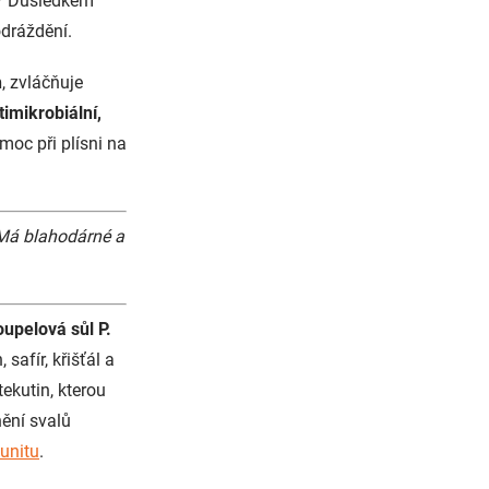
ek? Důsledkem
odráždění.
h
, zvláčňuje
timikrobiální,
omoc při plísni na
Má blahodárné a
oupelová sůl P.
 safír, křišťál a
tekutin, kterou
nění svalů
unitu
.