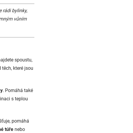
rádi bylinky,
amným vůním
 najdete spoustu,
 těch, které jsou
ky
. Pomáhá také
inaci s teplou
išťuje, pomáhá
é túře
nebo