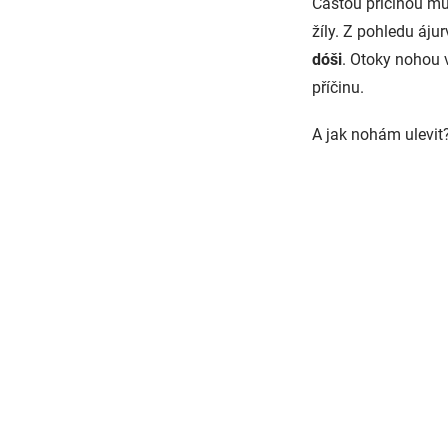
Častou příčinou mů
žíly. Z pohledu áju
dóši
. Otoky nohou 
příčinu.
A jak nohám ulevit?