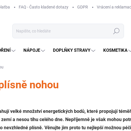
platba
FAQ - Často kladené dotazy
GDPR
Vrácení a reklamac
Hledat
OŘENÍ
NÁPOJE
DOPLŇKY STRAVY
KOSMETIKA
ou
plísně nohou
hují velké množství energetických bodů, které propojují témě
se zemí a nesou tíhu celého dne. Nepříjemně je však mohou potrá
 nevzhledné plísně. Věnujte jim proto tu nejlepší možnou péč