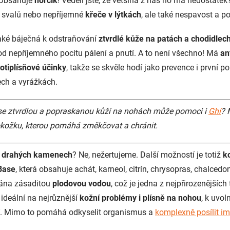
. Obsahuje
hořčík
! Věděli jste, že většina z nás ho má nedostat
,
svalů nebo nepříjemné
křeče v lýtkách
, ale také nespavost a p
aké báječná k odstraňování
ztvrdlé kůže na patách a chodidlec
od nepříjemného pocitu pálení a pnutí. A to není všechno! Má
an
rotiplísňové účinky
, takže se skvěle hodí jako prevence i první p
ch a vyrážkách.
e se ztvrdlou a popraskanou kůží na nohách může pomoci i
Ghí
? 
pokožku, kterou pomáhá
změkčovat a chránit.
v
drahých kamenech
? Ne, nežertujeme. Další možností je totiž
k
Base
, která obsahuje achát, karneol, citrín, chrysopras, chalcedon,
vána zásaditou
plodovou vodou
, což je jedna z nejpřirozenějších 
 ideální na nejrůznější
kožní problémy i plísně na nohou
, k uvol
í. Mimo to pomáhá odkyselit organismus a
komplexně posílit im