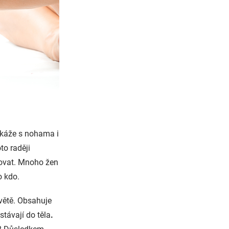
okáže s nohama i
oto raději
tovat. Mnoho žen
o kdo.
větě. Obsahuje
távají do těla
.