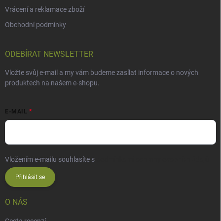
Vrácení a reklamace zboží
Obchodní podmínky
ODEBÍRAT NEWSLETTER
Vložte svůj e-mail a my vám budeme zasílat informace o nových
produktech na našem e-shopu.
E-MAIL
Vložením e-mailu souhlasíte s
podmínkami ochrany osobních údajů
Přihlásit se
O NÁS
Cesta recenzí