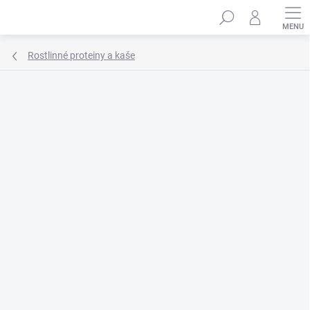
Přejít
Hledat
na
obsah
Rostlinné proteiny a kaše