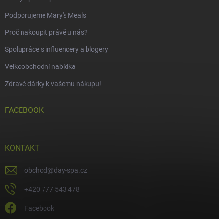
Podporujeme Mary's Meals
Proč nakoupit právě u nás?
Spolupráce s influencery a blogery
Velkoobchodní nabídka
Zdravé dárky k vašemu nákupu!
FACEBOOK
KONTAKT
obchod
@
day-spa.cz
+420 777 543 478
Facebook