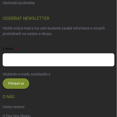
Obchodní podmínky
ODEBÍRAT NEWSLETTER
Vložte svůj e-mail a my vám budeme zasílat informace o nových
produktech na našem e-shopu.
E-MAIL
Vložením e-mailu souhlasíte s
podmínkami ochrany osobních údajů
Přihlásit se
O NÁS
Cesta recenzí
O Day Spa Shopu