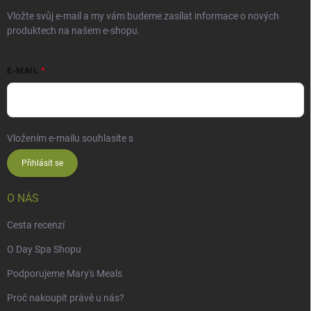
Vložte svůj e-mail a my vám budeme zasílat informace o nových
produktech na našem e-shopu.
E-MAIL
Vložením e-mailu souhlasíte s
podmínkami ochrany osobních údajů
Přihlásit se
O NÁS
Cesta recenzí
O Day Spa Shopu
Podporujeme Mary's Meals
Proč nakoupit právě u nás?