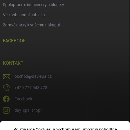
Spolupráce s influencery a blogery
Velkoobchodní nabídka
Zdravé dárky k vašemu nákupu!
FACEBOOK
KONTAKT
obchod
@
day-spa.cz
+420 777 543 478
Facebook
day_spa_shop/
Používáme Cookies, abychom Vám umožnili pohodlné