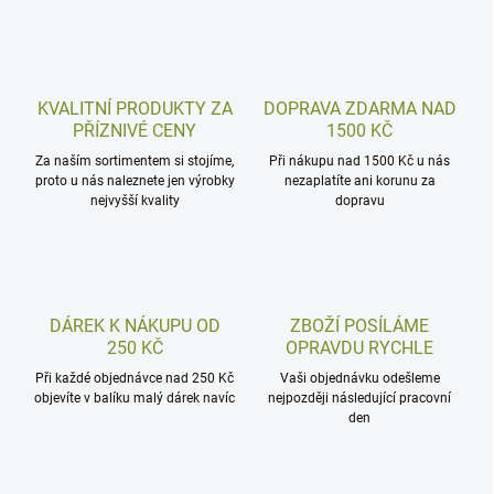
KVALITNÍ PRODUKTY ZA
DOPRAVA ZDARMA NAD
PŘÍZNIVÉ CENY
1500 KČ
Za naším sortimentem si stojíme,
Při nákupu nad 1500 Kč u nás
proto u nás naleznete jen výrobky
nezaplatíte ani korunu za
nejvyšší kvality
dopravu
DÁREK K NÁKUPU OD
ZBOŽÍ POSÍLÁME
250 KČ
OPRAVDU RYCHLE
Při každé objednávce nad 250 Kč
Vaši objednávku odešleme
objevíte v balíku malý dárek navíc
nejpozději následující pracovní
den