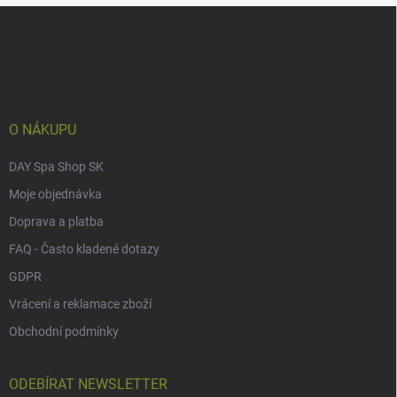
Z
á
p
a
t
í
O NÁKUPU
DAY Spa Shop SK
Moje objednávka
Doprava a platba
FAQ - Často kladené dotazy
GDPR
Vrácení a reklamace zboží
Obchodní podmínky
ODEBÍRAT NEWSLETTER