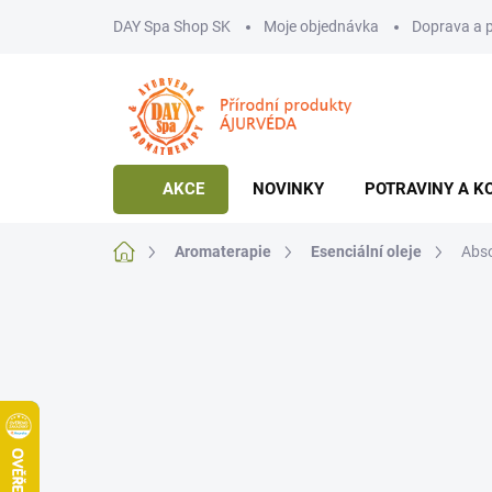
Přejít
DAY Spa Shop SK
Moje objednávka
Doprava a 
na
obsah
AKCE
NOVINKY
POTRAVINY A K
Domů
Aromaterapie
Esenciální oleje
Abso