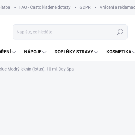
platba
FAQ - Často kladené dotazy
GDPR
Vrácení a reklamac
Hledat
OŘENÍ
NÁPOJE
DOPLŇKY STRAVY
KOSMETIKA
lue Modrý leknín (lotus), 10 ml, Day Spa