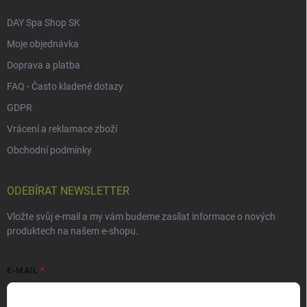
DAY Spa Shop SK
Moje objednávka
Doprava a platba
FAQ - Často kladené dotazy
GDPR
Vrácení a reklamace zboží
Obchodní podmínky
ODEBÍRAT NEWSLETTER
Vložte svůj e-mail a my vám budeme zasílat informace o nových
produktech na našem e-shopu.
E-MAIL