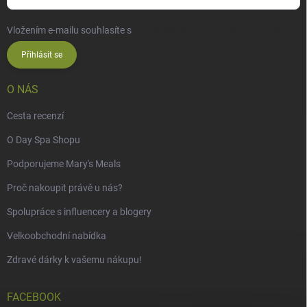
Vložením e-mailu souhlasíte s
podmínkami ochrany osobních údajů
Přihlásit se
O NÁS
Cesta recenzí
O Day Spa Shopu
Podporujeme Mary's Meals
Proč nakoupit právě u nás?
Spolupráce s influencery a blogery
Velkoobchodní nabídka
Zdravé dárky k vašemu nákupu!
FACEBOOK