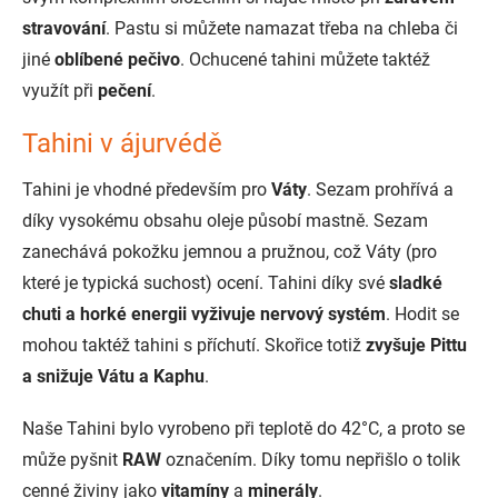
stravování
. Pastu si můžete namazat třeba na chleba či
jiné
oblíbené pečivo
. Ochucené tahini můžete taktéž
využít při
pečení
.
Tahini v ájurvédě
Tahini je vhodné především pro
Váty
. Sezam prohřívá a
díky vysokému obsahu oleje působí mastně. Sezam
zanechává pokožku jemnou a pružnou, což Váty (pro
které je typická suchost) ocení. Tahini díky své
sladké
chuti a horké energii vyživuje nervový systém
. Hodit se
mohou taktéž tahini s příchutí. Skořice totiž
zvyšuje Pittu
a snižuje Vátu a Kaphu
.
Naše Tahini bylo vyrobeno při teplotě do 42°C, a proto se
může pyšnit
RAW
označením. Díky tomu nepřišlo o tolik
cenné živiny jako
vitamíny
a
minerály
.