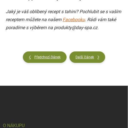
Jaký je váš oblíbený recept s tahini? Pochlubit se s vaším
receptem můžete na našem
Facebooku
. Rádi vám také
poradíme s výběrem na produkty@day-spa.cz.
Předchozí článek
Další článek
Z
á
p
a
t
í
O NÁKUPU