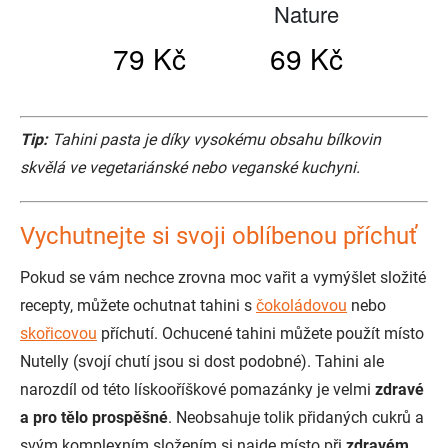
Tip:
Tahini pasta je díky vysokému obsahu bílkovin
skvělá ve vegetariánské nebo veganské kuchyni.
Vychutnejte si svoji oblíbenou příchuť
Pokud se vám nechce zrovna moc vařit a vymýšlet složité
recepty, můžete ochutnat tahini s
čokoládovou
nebo
skořicovou
příchutí. Ochucené tahini můžete použít místo
Nutelly (svojí chutí jsou si dost podobné). Tahini ale
narozdíl od této lískooříškové pomazánky je velmi
zdravé
a pro tělo prospěšné
. Neobsahuje tolik přidaných cukrů a
svým komplexním složením si najde místo při
zdravém