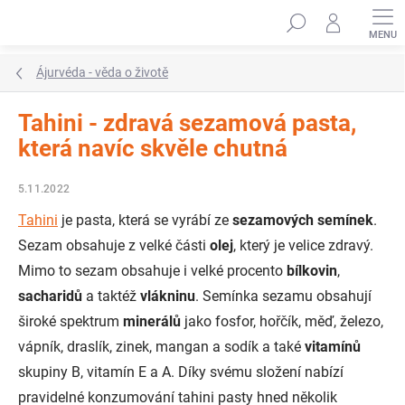
Přejít
Hledat
na
obsah
Ájurvéda - věda o životě
Tahini - zdravá sezamová pasta,
která navíc skvěle chutná
5.11.2022
Tahini
je pasta, která se vyrábí ze
sezamových semínek
.
Sezam obsahuje z velké části
olej
, který je velice zdravý.
Mimo to sezam obsahuje i velké procento
bílkovin
,
sacharidů
a taktéž
vlákninu
. Semínka sezamu obsahují
široké spektrum
minerálů
jako fosfor, hořčík, měď, železo,
vápník, draslík, zinek, mangan a sodík a také
vitamínů
skupiny B, vitamín E a A. Díky svému složení nabízí
pravidelné konzumování tahini pasty hned několik