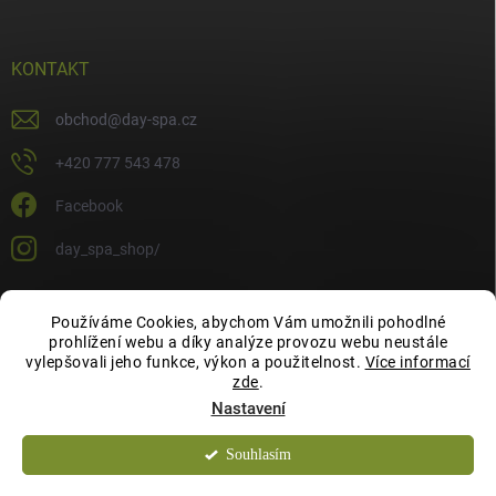
KONTAKT
obchod
@
day-spa.cz
+420 777 543 478
Facebook
day_spa_shop/
Používáme Cookies, abychom Vám umožnili pohodlné
OCHRANA OSOBNÍCH ÚDAJŮ
prohlížení webu a díky analýze provozu webu neustále
vylepšovali jeho funkce, výkon a použitelnost.
Více informací
zde
.
Nastavení
Souhlasím
Copyright 2026
Day Spa Shop
. Všechna práva vyhrazena.
Chcete slevu 10 %