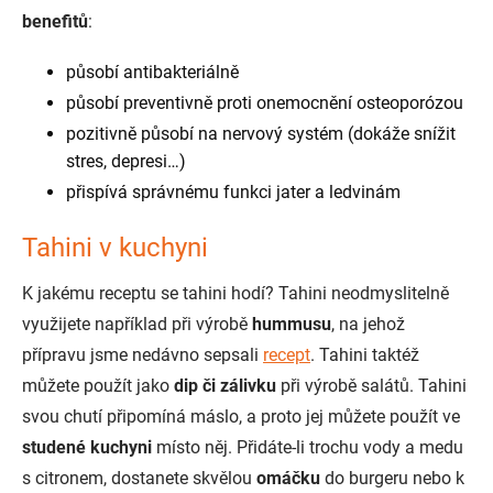
benefitů
:
působí antibakteriálně
působí preventivně proti onemocnění osteoporózou
pozitivně působí na nervový systém (dokáže snížit
stres, depresi…)
přispívá správnému funkci jater a ledvinám
Tahini v kuchyni
K jakému receptu se tahini hodí? Tahini neodmyslitelně
využijete například při výrobě
hummusu
, na jehož
přípravu jsme nedávno sepsali
recept
. Tahini taktéž
můžete použít jako
dip či zálivku
při výrobě salátů. Tahini
svou chutí připomíná máslo, a proto jej můžete použít ve
studené kuchyni
místo něj. Přidáte-li trochu vody a medu
s citronem, dostanete skvělou
omáčku
do burgeru nebo k