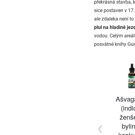
překrásná stavba, 
sice postaven v 17.
ale zdaleka není to
plul na hladině jez
vodou. Celým areálem
posvátné knihy Gur