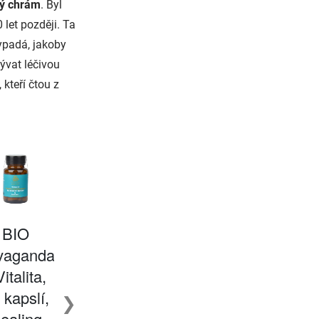
tý chrám
. Byl
 let později. Ta
vypadá, jakoby
ývat léčivou
 kteří čtou z