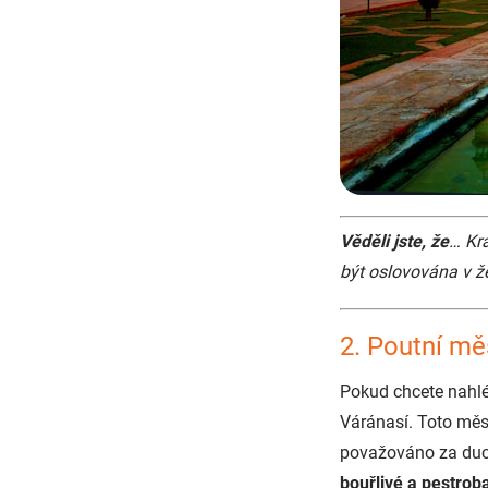
Věděli jste, že
… Kr
být oslovována v ž
2. Poutní mě
Pokud chcete nahl
Váránasí. Toto měs
považováno za duch
bouřlivé a pestrob