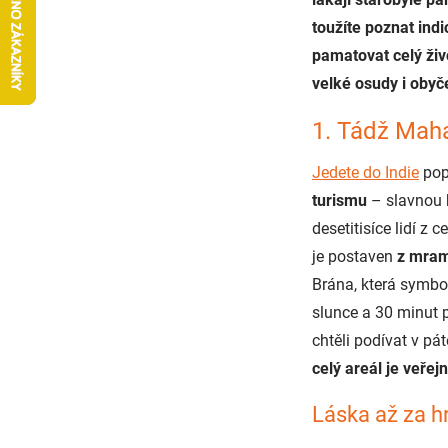
toužíte poznat indi
pamatovat celý živ
velké osudy i obyč
1. Tádž Maha
Jedete do Indie
popr
turismu
– slavnou h
desetitisíce lidí z
je postaven
z mra
Brána, která symbo
slunce a 30 minut 
chtěli podívat v pá
celý areál je veřej
Láska až za h