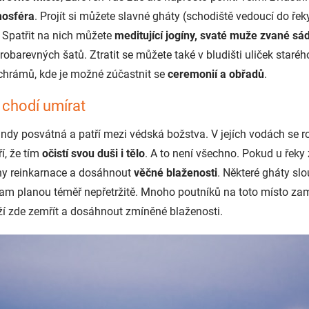
mosféra
. Projít si můžete slavné gháty (schodiště vedoucí do ře
. Spatřit na nich můžete
meditující jogíny, svaté muže zvané sá
obarevných šatů. Ztratit se můžete také v bludišti uliček staré
 chrámů, kde je možné zúčastnit se
ceremonií a obřadů
.
 chodí umírat
Indy posvátná a patří mezi védská božstva. V jejích vodách se 
ří, že tím
očistí svou duši i tělo
. A to není všechno. Pokud u řeky
ny reinkarnace a dosáhnout
věčné blaženosti
. Některé gháty sl
am planou téměř nepřetržitě. Mnoho poutníků na toto místo zam
uží zde zemřít a dosáhnout zmíněné blaženosti.