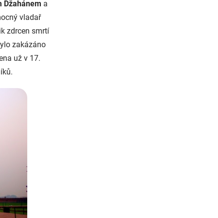
m Džahánem
a
mocný vladař
lik zdrcen smrtí
 bylo zakázáno
ena už v 17.
níků.