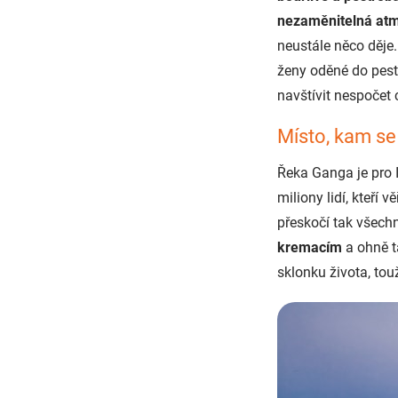
nezaměnitelná at
neustále něco děje
ženy oděné do pestr
navštívit nespočet
Místo, kam se
Řeka Ganga je pro 
miliony lidí, kteří vě
přeskočí tak všech
kremacím
a ohně t
sklonku života, to