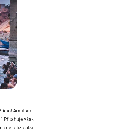
? Ano! Amritsar
í
. Přitahuje však
 zde totiž další