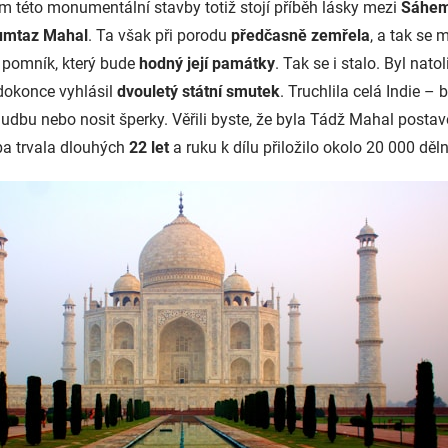
m této monumentální stavby totiž stojí příběh lásky mezi
Šáhe
mtaz Mahal
. Ta však při porodu
předčasně zemřela
, a tak se 
í pomník, který bude
hodný její památky
. Tak se i stalo. Byl nato
 dokonce vyhlásil
dvouletý státní smutek
. Truchlila celá Indie –
hudbu nebo nosit šperky. Věřili byste, že byla Tádž Mahal postav
vba trvala dlouhých
22 let
a ruku k dílu přiložilo okolo 20 000 děl