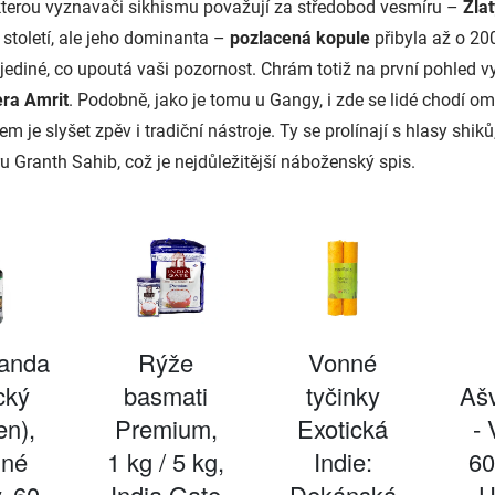
kterou vyznavači sikhismu považují za středobod vesmíru –
Zla
 století, ale jeho dominanta –
pozlacená kopule
přibyla až o 200
 jediné, co upoutá vaši pozornost. Chrám totiž na první pohled 
era Amrit
. Podobně, jako je tomu u Gangy, i zde se lidé chodí om
 je slyšet zpěv i tradiční nástroje. Ty se prolínají s hlasy shiků,
u Granth Sahib, což je nejdůležitější náboženský spis.