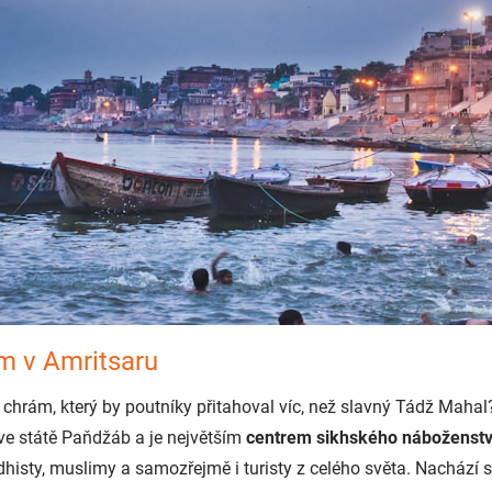
ám v Amritsaru
e chrám, který by poutníky přitahoval víc, než slavný Tádž Mahal
í ve státě Paňdžáb a je největším
centrem sikhského náboženstv
dhisty, muslimy a samozřejmě i turisty z celého světa. Nachází se