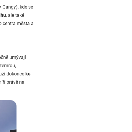
ky Gangy), kde se
dhu
, ale také
ho centra města a
ročně umývají
 zemřou,
ouží dokonce
ke
íří právě na