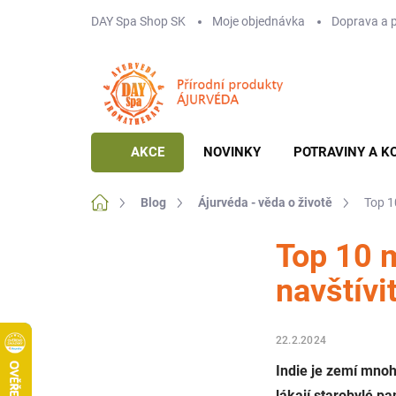
Přejít
DAY Spa Shop SK
Moje objednávka
Doprava a 
na
obsah
AKCE
NOVINKY
POTRAVINY A K
Domů
Blog
Ájurvéda - věda o životě
Top 10
Top 10 mí
navštívi
22.2.2024
Indie je zemí mnoh
lákají starobylé p