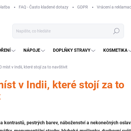
platba
FAQ - Často kladené dotazy
GDPR
Vrácení a reklamac
Hledat
OŘENÍ
NÁPOJE
DOPLŇKY STRAVY
KOSMETIKA
 míst v Indii, které stojí za to navštívit
st v Indii, které stojí za to
t
a kontrastů, pestrých barev, náboženství a nekonečných oslav
amátky, monumentální stavby, hluboké myšlenky, duchovní svět