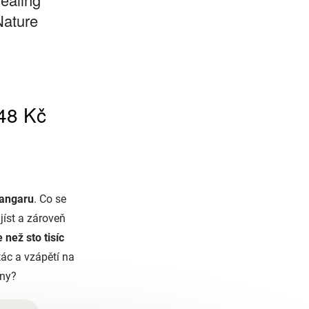
Langaru
. Co se
jíst a zároveň
e než sto tisíc
tác a vzápětí na
iny?