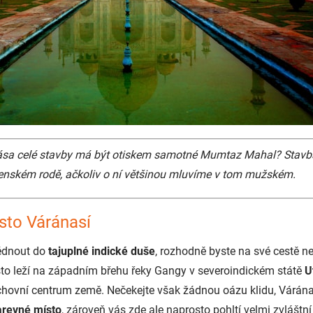
ása celé stavby má být otiskem samotné Mumtaz Mahal? Stavb
enském rodě, ačkoliv o ní většinou mluvíme v tom mužském.
sto Váránasí
édnout do
tajuplné indické duše
, rozhodně byste na své cestě n
to leží na západním břehu řeky Gangy v severoindickém státě
U
ovní centrum země. Nečekejte však žádnou oázu klidu, Váránas
arevné místo
, zároveň vás zde ale naprosto pohltí velmi zvláštní