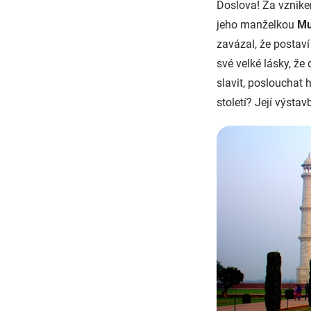
Doslova! Za vznike
jeho manželkou
Mu
zavázal, že postav
své velké lásky, že
slavit, poslouchat 
století? Její výsta