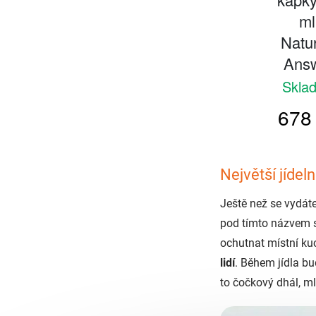
Největší jídel
Ještě než se vydát
pod tímto názvem sk
ochutnat místní ku
lidí
. Během jídla bu
to čočkový dhál, ml