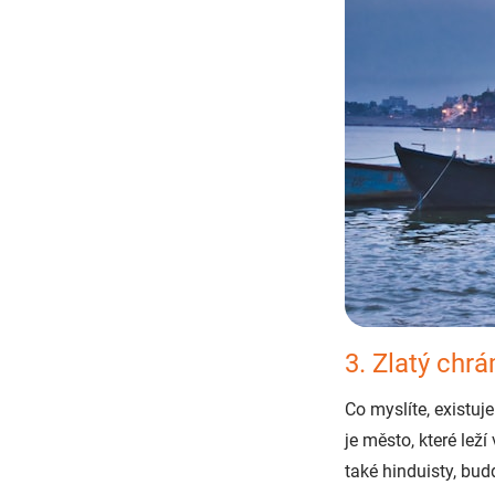
3. Zlatý chr
Co myslíte, existuj
je město, které lež
také hinduisty, bud