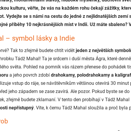
ckou kulturu, věřte, že vás na každém rohu čekají zážitky, kter
ot. Vydejte se s námi na cestu do jedné z nejlidnatějších zemí 
ejné příběhy 10 nejkrásnějších míst v Indii. Už máte sbaleno? 
l – symbol lásky a Indie
vé? Tak to zřejmě budete chtít vidět
jeden z největších symbol
robku Tádž Mahal! Ta je srdcem i duší města Ágra, které denně
 celého světa. Pohled na pomník vás rázem přenese do pohádek tis
moru
a jeho povrch zdobí
drahokamy, polodrahokamy a kaligra
lizuje vstup do ráje, se návštěvníkům většinou otevírá 30 minu
před jeho západem se zase zavírá. Ale pozor. Pokud byste se d
tek, zřejmě budete zklamaní. V tento den probíhají v Tádž Maha
nosti nepřístupný
. Víte, k čemu Tádž Mahal sloužila a proč byla
rob