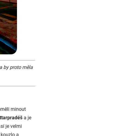
a by proto měla
eměli minout
ttarpradéš
a je
í je velmi
 kouzlo a