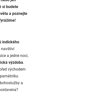
é si budete
světa a poznejte
Vyrážíme!
ů indického
 navštíví
íce a jedné noci,
fická výzdoba
.
t před východem
o památníku
l bohoslužby a
 postavena?