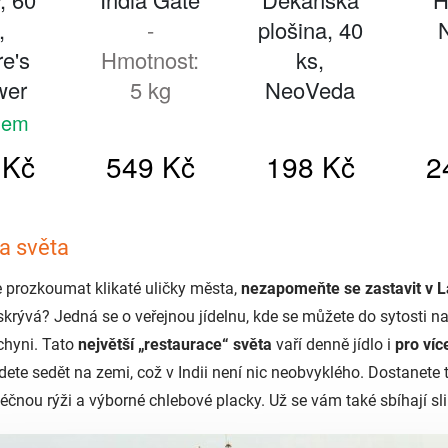
na světa
e prozkoumat klikaté uličky města,
nezapomeňte se zastavit v 
rývá? Jedná se o veřejnou jídelnu, kde se můžete do sytosti na
chyni. Tato
největší „restaurace“ světa
vaří denně jídlo i
pro víc
dete sedět na zemi, což v Indii není nic neobvyklého. Dostanete 
éčnou rýži a výborné chlebové placky. Už se vám také sbíhají sl