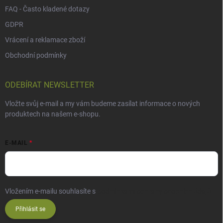
FAQ - Často kladené dotazy
GDPR
Vrácení a reklamace zboží
Obchodní podmínky
ODEBÍRAT NEWSLETTER
Vložte svůj e-mail a my vám budeme zasílat informace o nových
produktech na našem e-shopu.
E-MAIL
Vložením e-mailu souhlasíte s
podmínkami ochrany osobních údajů
Přihlásit se