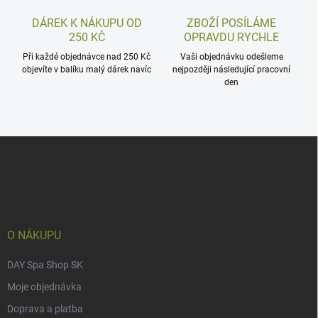
DÁREK K NÁKUPU OD
ZBOŽÍ POSÍLÁME
250 KČ
OPRAVDU RYCHLE
Při každé objednávce nad 250 Kč
Vaši objednávku odešleme
objevíte v balíku malý dárek navíc
nejpozději následující pracovní
den
Z
á
p
a
t
í
O NÁKUPU
DAY Spa Shop SK
Moje objednávka
Doprava a platba