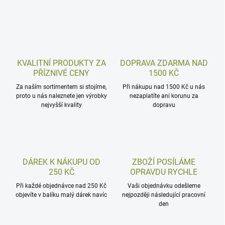
KVALITNÍ PRODUKTY ZA
DOPRAVA ZDARMA NAD
PŘÍZNIVÉ CENY
1500 KČ
Za naším sortimentem si stojíme,
Při nákupu nad 1500 Kč u nás
proto u nás naleznete jen výrobky
nezaplatíte ani korunu za
nejvyšší kvality
dopravu
DÁREK K NÁKUPU OD
ZBOŽÍ POSÍLÁME
250 KČ
OPRAVDU RYCHLE
Při každé objednávce nad 250 Kč
Vaši objednávku odešleme
objevíte v balíku malý dárek navíc
nejpozději následující pracovní
den