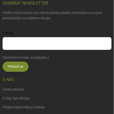
ODEBÍRAT NEWSLETTER
Vložte svůj e-mail a my vám budeme zasílat informace o nových
produktech na našem e-shopu.
E-MAIL
Vložením e-mailu souhlasíte s
podmínkami ochrany osobních údajů
Přihlásit se
O NÁS
Cesta recenzí
O Day Spa Shopu
Podporujeme Mary's Meals