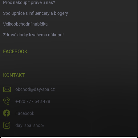
Proč nakoupit právě u nás?
Spolupráce s influencery a blogery
Velkoobchodní nabídka
Zdravé dárky k vašemu nákupu!
FACEBOOK
KONTAKT
obchod
@
day-spa.cz
+420 777 543 478
Facebook
day_spa_shop/