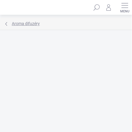
Přejít
Hledat
na
obsah
Aroma difuzéry