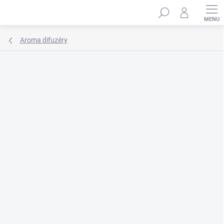
Přejít
Hledat
na
obsah
Aroma difuzéry