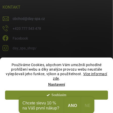
KONTAKT
obchod
@
day-spa.cz
+420 777 543 478
Facebook
day_spa_shop/
Používáme Cookies, abychom Vám umožnili pohodlné
OCHRANA OSOBNÍCH ÚDAJŮ
prohlížení webu a díky analýze provozu webu neustále
vylepšovali jeho funkce, výkon a použitelnost.
Více informací
zde
.
Nastavení
Souhlasím
Copyright 2026
Day Spa Shop
. Všechna práva vyhrazena.
Chcete slevu 10 %
ANO
NE
Odmítnout
na Váš první nákup?
Vytvořil Shoptet