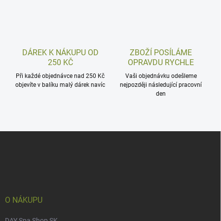
DÁREK K NÁKUPU OD
ZBOŽÍ POSÍLÁME
250 KČ
OPRAVDU RYCHLE
Při každé objednávce nad 250 Kč
Vaši objednávku odešleme
objevíte v balíku malý dárek navíc
nejpozději následující pracovní
den
Z
á
p
a
t
í
O NÁKUPU
DAY Spa Shop SK