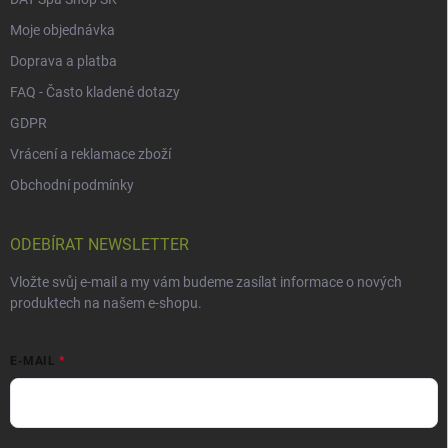
Moje objednávka
Doprava a platba
FAQ - Často kladené dotazy
GDPR
Vrácení a reklamace zboží
Obchodní podmínky
ODEBÍRAT NEWSLETTER
Vložte svůj e-mail a my vám budeme zasílat informace o nových
produktech na našem e-shopu.
E-MAIL