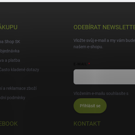
ÁKUPU
ODEBÍRAT NEWSLETT
Vložte svůj e-mail a my vám bud
pa Shop SK
našem e-shopu.
objednávka
a a platba
E-MAIL
Často kladené dotazy
í a reklamace zboží
Vložením e-mailu souhlasíte s
po
dní podmínky
Přihlásit se
EBOOK
KONTAKT