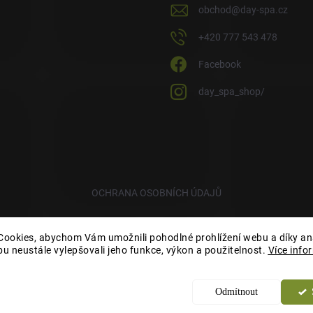
obchod
@
day-spa.cz
+420 777 543 478
Facebook
day_spa_shop/
OCHRANA OSOBNÍCH ÚDAJŮ
ookies, abychom Vám umožnili pohodlné prohlížení webu a díky an
u neustále vylepšovali jeho funkce, výkon a použitelnost.
Více info
Odmítnout
a.