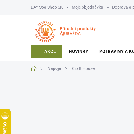
Přejít
DAY Spa Shop SK
Moje objednávka
Doprava a 
na
obsah
AKCE
NOVINKY
POTRAVINY A K
Domů
Nápoje
Craft House