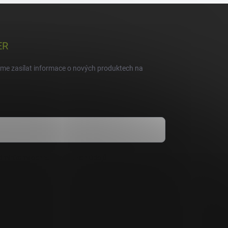
ER
eme zasílat informace o nových produktech na
dmínkami ochrany osobních údajů