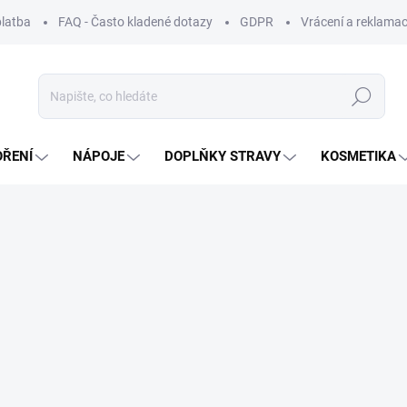
platba
FAQ - Často kladené dotazy
GDPR
Vrácení a reklamac
Hledat
OŘENÍ
NÁPOJE
DOPLŇKY STRAVY
KOSMETIKA