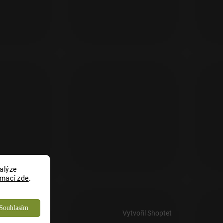
alýze
rmací zde
.
Souhlasím
Vytvořil Shoptet