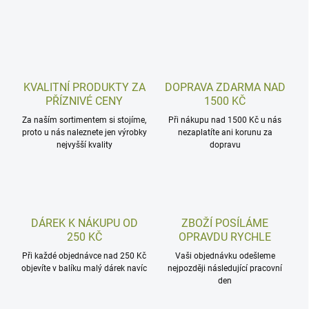
KVALITNÍ PRODUKTY ZA
DOPRAVA ZDARMA NAD
PŘÍZNIVÉ CENY
1500 KČ
Za naším sortimentem si stojíme,
Při nákupu nad 1500 Kč u nás
proto u nás naleznete jen výrobky
nezaplatíte ani korunu za
nejvyšší kvality
dopravu
DÁREK K NÁKUPU OD
ZBOŽÍ POSÍLÁME
250 KČ
OPRAVDU RYCHLE
Při každé objednávce nad 250 Kč
Vaši objednávku odešleme
objevíte v balíku malý dárek navíc
nejpozději následující pracovní
den