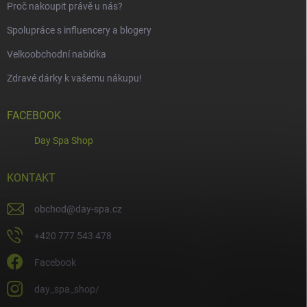
Proč nakoupit právě u nás?
Spolupráce s influencery a blogery
Velkoobchodní nabídka
Zdravé dárky k vašemu nákupu!
FACEBOOK
Day Spa Shop
KONTAKT
obchod
@
day-spa.cz
+420 777 543 478
Facebook
day_spa_shop/