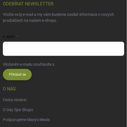
ODEBÍRAT NEWSLETTER
Vložte svůj e-mail a my vám budeme zasílat informace o nových
produktech na našem e-shopu.
E-MAIL
Vložením e-mailu souhlasíte s
podmínkami ochrany osobních údajů
Přihlásit se
O NÁS
Cesta recenzí
O Day Spa Shopu
Podporujeme Mary's Meals