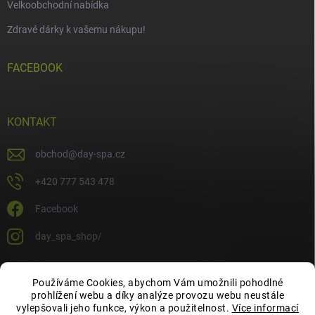
Velkoobchodní nabídka
Zdravé dárky k vašemu nákupu!
FACEBOOK
KONTAKT
obchod
@
day-spa.cz
+420 777 543 478
Facebook
day_spa_shop/
Používáme Cookies, abychom Vám umožnili pohodlné
OCHRANA OSOBNÍCH ÚDAJŮ
prohlížení webu a díky analýze provozu webu neustále
vylepšovali jeho funkce, výkon a použitelnost.
Více informací