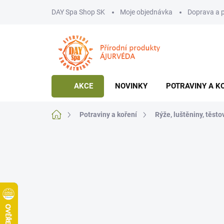
Přejít
DAY Spa Shop SK
Moje objednávka
Doprava a 
na
obsah
AKCE
NOVINKY
POTRAVINY A K
Domů
Potraviny a koření
Rýže, luštěniny, těsto