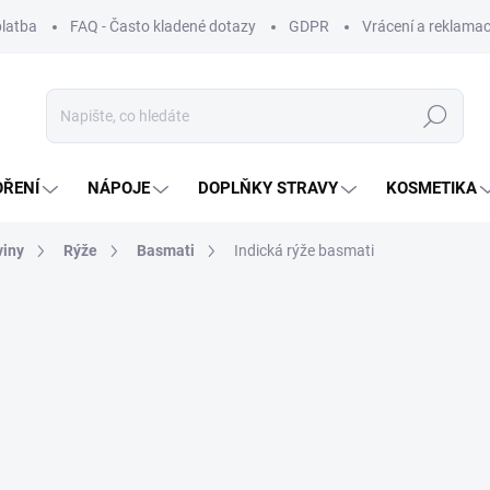
platba
FAQ - Často kladené dotazy
GDPR
Vrácení a reklamac
Hledat
OŘENÍ
NÁPOJE
DOPLŇKY STRAVY
KOSMETIKA
viny
Rýže
Basmati
Indická rýže basmati