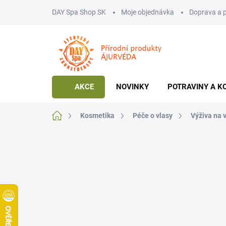
Přejít
DAY Spa Shop SK
Moje objednávka
Doprava a 
na
obsah
AKCE
NOVINKY
POTRAVINY A K
Domů
Kosmetika
Péče o vlasy
Výživa na 