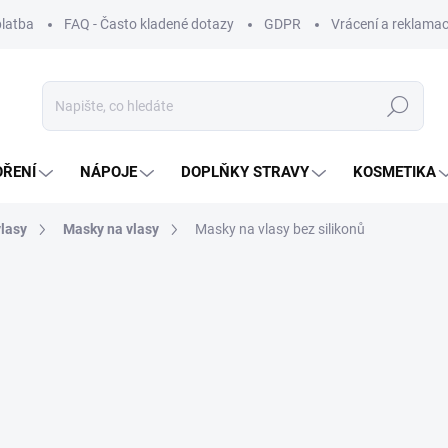
platba
FAQ - Často kladené dotazy
GDPR
Vrácení a reklamac
Hledat
OŘENÍ
NÁPOJE
DOPLŇKY STRAVY
KOSMETIKA
vlasy
Masky na vlasy
Masky na vlasy bez silikonů