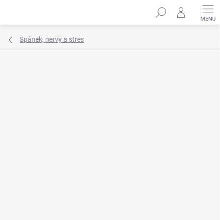
Přejít
Hledat
na
obsah
Spánek, nervy a stres