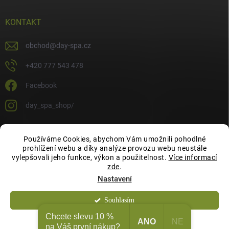
KONTAKT
obchod
@
day-spa.cz
+420 777 543 478
Facebook
day_spa_shop/
Používáme Cookies, abychom Vám umožnili pohodlné
OCHRANA OSOBNÍCH ÚDAJŮ
prohlížení webu a díky analýze provozu webu neustále
vylepšovali jeho funkce, výkon a použitelnost.
Více informací
zde
.
Nastavení
Souhlasím
Copyright 2026
Day Spa Shop
. Všechna práva vyhrazena.
Chcete slevu 10 %
ANO
NE
Odmítnout
na Váš první nákup?
Vytvořil Shoptet