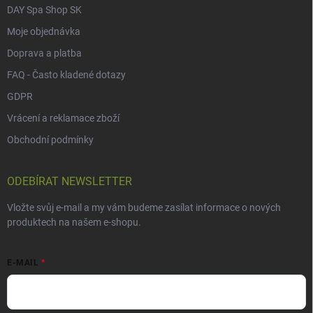
DAY Spa Shop SK
Moje objednávka
Doprava a platba
FAQ - Často kladené dotazy
GDPR
Vrácení a reklamace zboží
Obchodní podmínky
ODEBÍRAT NEWSLETTER
Vložte svůj e-mail a my vám budeme zasílat informace o nových
produktech na našem e-shopu.
E-MAIL