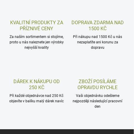
KVALITNÍ PRODUKTY ZA
DOPRAVA ZDARMA NAD
PŘÍZNIVÉ CENY
1500 KČ
Za naším sortimentem si stojíme,
Při nákupu nad 1500 Kč u nás
proto u nás naleznete jen výrobky
nezaplatíte ani korunu za
nejvyšší kvality
dopravu
DÁREK K NÁKUPU OD
ZBOŽÍ POSÍLÁME
250 KČ
OPRAVDU RYCHLE
Při každé objednávce nad 250 Kč
Vaši objednávku odešleme
objevíte v balíku malý dárek navíc
nejpozději následující pracovní
den
Z