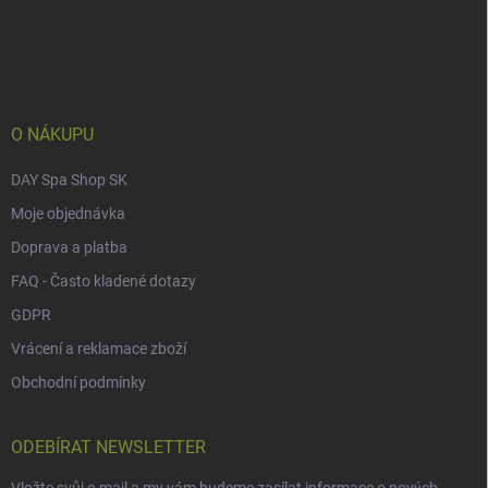
á
p
a
t
í
O NÁKUPU
DAY Spa Shop SK
Moje objednávka
Doprava a platba
FAQ - Často kladené dotazy
GDPR
Vrácení a reklamace zboží
Obchodní podmínky
ODEBÍRAT NEWSLETTER
Vložte svůj e-mail a my vám budeme zasílat informace o nových