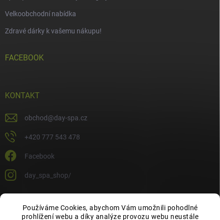
Velkoobchodní nabídka
Zdravé dárky k vašemu nákupu!
FACEBOOK
KONTAKT
obchod
@
day-spa.cz
+420 777 543 478
Facebook
day_spa_shop/
Používáme Cookies, abychom Vám umožnili pohodlné
OCHRANA OSOBNÍCH ÚDAJŮ
prohlížení webu a díky analýze provozu webu neustále