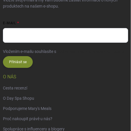
produktech na našem e-shopu.
E-MAIL
Vložením e-mailu souhlasíte s
podmínkami ochrany osobních údajů
Přihlásit se
O NÁS
Cesta recenzí
O Day Spa Shopu
Podporujeme Mary's Meals
Proč nakoupit právě u nás?
Spolupráce s influencery a blogery