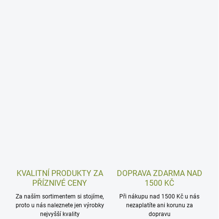
KVALITNÍ PRODUKTY ZA
DOPRAVA ZDARMA NAD
PŘÍZNIVÉ CENY
1500 KČ
Za naším sortimentem si stojíme,
Při nákupu nad 1500 Kč u nás
proto u nás naleznete jen výrobky
nezaplatíte ani korunu za
nejvyšší kvality
dopravu