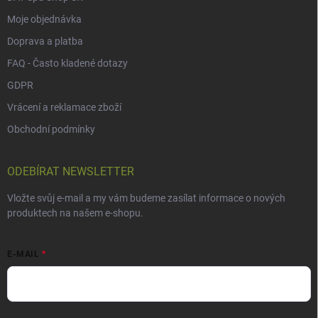
Moje objednávka
Doprava a platba
FAQ - Často kladené dotazy
GDPR
Vrácení a reklamace zboží
Obchodní podmínky
ODEBÍRAT NEWSLETTER
Vložte svůj e-mail a my vám budeme zasílat informace o nových
produktech na našem e-shopu.
E-MAIL