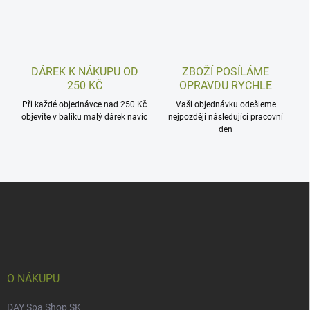
DÁREK K NÁKUPU OD
ZBOŽÍ POSÍLÁME
250 KČ
OPRAVDU RYCHLE
Při každé objednávce nad 250 Kč
Vaši objednávku odešleme
objevíte v balíku malý dárek navíc
nejpozději následující pracovní
den
Z
á
p
a
t
í
O NÁKUPU
DAY Spa Shop SK