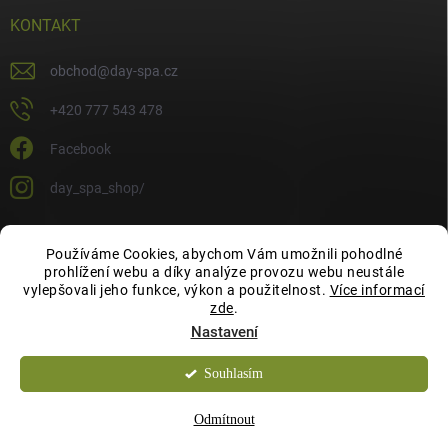
KONTAKT
obchod
@
day-spa.cz
+420 777 543 478
Facebook
day_spa_shop/
Používáme Cookies, abychom Vám umožnili pohodlné
OCHRANA OSOBNÍCH ÚDAJŮ
prohlížení webu a díky analýze provozu webu neustále
vylepšovali jeho funkce, výkon a použitelnost.
Více informací
zde
.
Nastavení
Souhlasím
Copyright 2026
Day Spa Shop
. Všechna práva vyhrazena.
Odmítnout
Vytvořil Shoptet