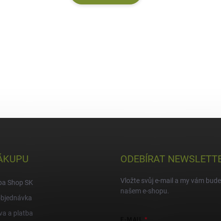
ÁKUPU
ODEBÍRAT NEWSLETT
Vložte svůj e-mail a my vám bud
pa Shop SK
našem e-shopu.
objednávka
a a platba
E-MAIL