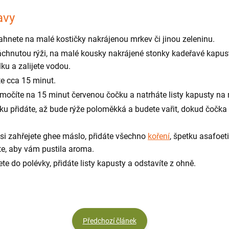
avy
nete na malé kostičky nakrájenou mrkev či jinou zeleninu.
áchnutou rýži, na malé kousky nakrájené stonky kadeřavé kapusty
lku a zalijete vodou.
te cca 15 minut.
močíte na 15 minut červenou čočku a natrháte listy kapusty na
u přidáte, až bude rýže poloměkká a budete vařit, dokud čočka 
si zahřejete ghee máslo, přidáte všechno
koření
, špetku asafoet
e, aby vám pustila aroma.
ete do polévky, přidáte listy kapusty a odstavíte z ohně.
Předchozí článek