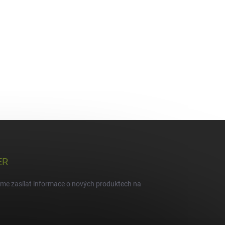
ER
eme zasílat informace o nových produktech na