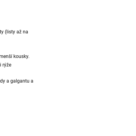
 (listy až na
 menší kousky.
i rýže
idy a galgantu a