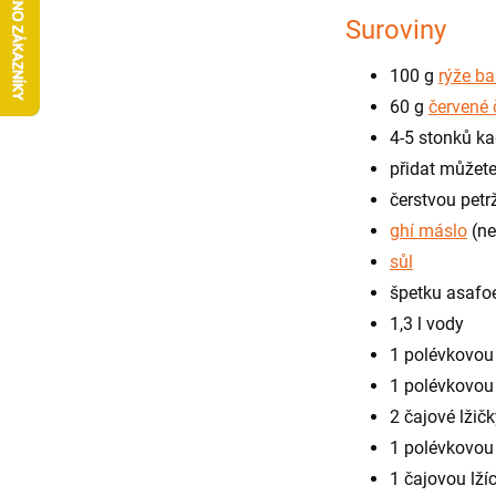
Suroviny
100 g
rýže ba
60 g
červené 
4-5 stonků k
přidat můžet
čerstvou petr
ghí máslo
(n
sůl
špetku asafoe
1,3 l vody
1 polévkovou 
1 polévkovou 
2 čajové lžič
1 polévkovou
1 čajovou lží