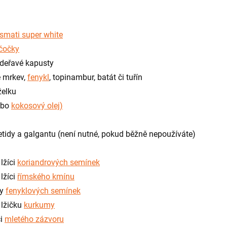
smati super white
čočky
adeřavé kapusty
e mrkev,
fenykl
, topinambur, batát či tuřín
želku
ebo
kokosový olej)
tidy a galgantu (není nutné, pokud běžně nepoužíváte)
lžíci
koriandrových semínek
lžíci
římského kmínu
ky
fenyklových semínek
 lžičku
kurkumy
ci
mletého zázvoru