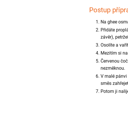
Postup přípr
Na ghee osmah
Přidáte propl
závěr), petrže
Osolíte a vaří
Mezitím si na
Červenou čočk
nezměknou.
V malé pánvi 
směs zahřejet
Potom ji nalij