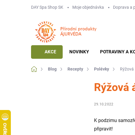
Přejít
DAY Spa Shop SK
Moje objednávka
Doprava a 
na
obsah
AKCE
NOVINKY
POTRAVINY A K
Domů
Blog
Recepty
Polévky
Rýžová 
Rýžová 
29.10.2022
K podzimu samozřej
připravit!