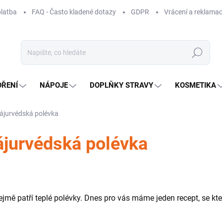
platba
FAQ - Často kladené dotazy
GDPR
Vrácení a reklamac
Hledat
OŘENÍ
NÁPOJE
DOPLŇKY STRAVY
KOSMETIKA
ájurvédská polévka
ájurvédská polévka
mě patří teplé polévky. Dnes pro vás máme jeden recept, se kter