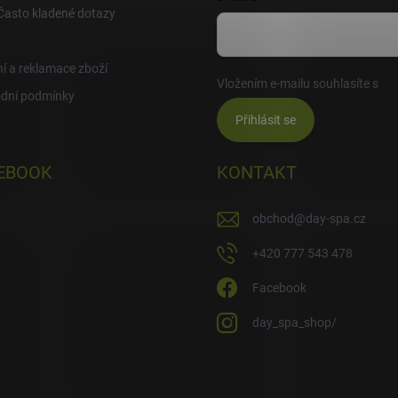
Často kladené dotazy
í a reklamace zboží
Vložením e-mailu souhlasíte s
po
dní podmínky
Přihlásit se
EBOOK
KONTAKT
obchod
@
day-spa.cz
+420 777 543 478
Facebook
day_spa_shop/