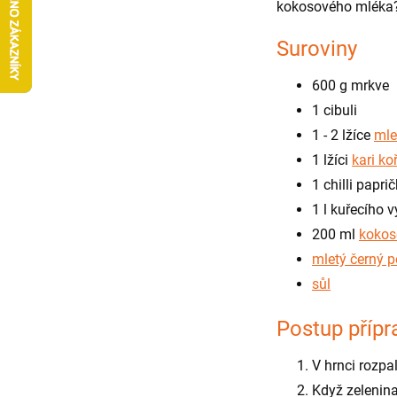
kokosového mléka
Suroviny
600 g mrkve
1 cibuli
1 - 2 lžíce
mle
1 lžíci
kari ko
1 chilli papri
1 l kuřecího 
200 ml
kokos
mletý černý p
sůl
Postup přípr
V hrnci rozpa
Když zelenina