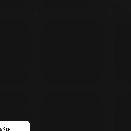
alýze