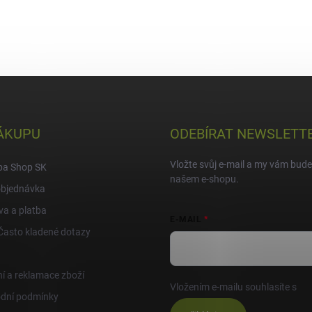
ÁKUPU
ODEBÍRAT NEWSLETT
Vložte svůj e-mail a my vám bud
pa Shop SK
našem e-shopu.
objednávka
a a platba
E-MAIL
Často kladené dotazy
í a reklamace zboží
Vložením e-mailu souhlasíte s
po
dní podmínky