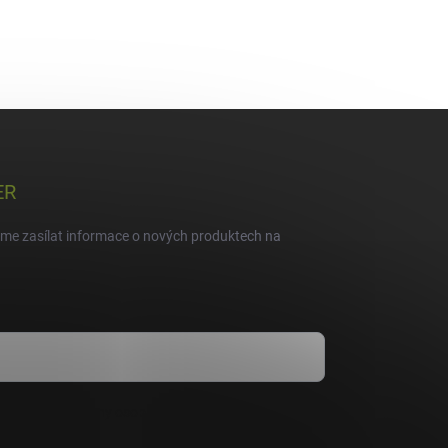
ER
eme zasílat informace o nových produktech na
dmínkami ochrany osobních údajů