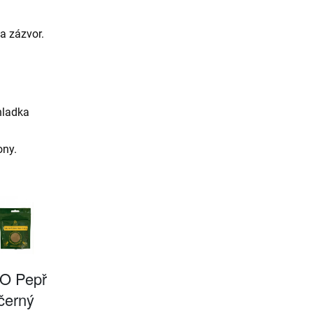
 a zázvor.
hladka
ony.