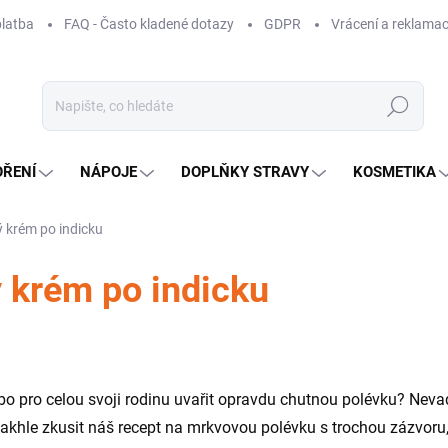
platba
FAQ - Často kladené dotazy
GDPR
Vrácení a reklamac
Hledat
OŘENÍ
NÁPOJE
DOPLŇKY STRAVY
KOSMETIKA
 krém po indicku
 krém po indicku
bo pro celou svoji rodinu uvařit opravdu chutnou polévku? Nev
takhle zkusit náš recept na mrkvovou polévku s trochou zázvoru, k