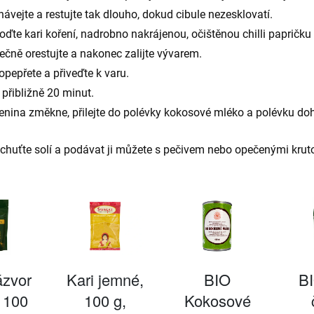
vejte a restujte tak dlouho, dokud cibule nezesklovatí.
oďte kari koření, nadrobno nakrájenou, očištěnou chilli papričku
lečně orestujte a nakonec zalijte vývarem.
opepřete a přiveďte k varu.
 přibližně 20 minut.
enina změkne, přilejte do polévky kokosové mléko a polévku do
chuťte solí a podávat ji můžete s pečivem nebo opečenými krut