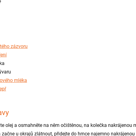
?
tého zázvoru
ření
čka
vývaru
ového mléka
epř
avy
lte olej a osmahněte na něm očištěnou, na kolečka nakrájenou 
 začne u okrajů zlátnout, přidejte do hrnce najemno nakrájenou c