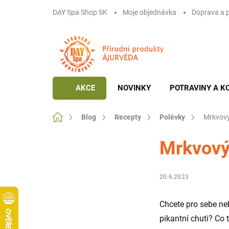
Přejít
DAY Spa Shop SK
Moje objednávka
Doprava a 
na
obsah
AKCE
NOVINKY
POTRAVINY A K
Domů
Blog
Recepty
Polévky
Mrkvový
Mrkvový
20.6.2023
Chcete pro sebe ne
pikantní chuti? Co 