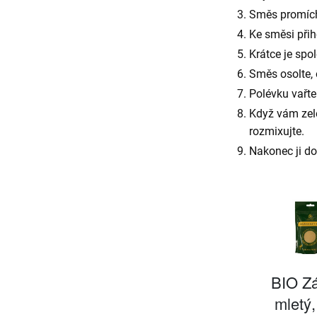
Směs promíchá
Ke směsi přih
Krátce je spo
Směs osolte, 
Polévku vařte
Když vám zel
rozmixujte.
Nakonec ji do