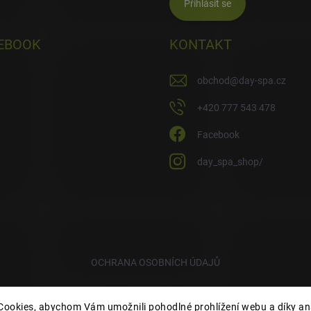
Přihlásit se
EBOOK
KONTAKT
obchod
@
day-spa.cz
+420 777 543 478
Facebook
day_spa_shop/
OCHRANA OSOBNÍCH ÚDAJŮ
ookies, abychom Vám umožnili pohodlné prohlížení webu a díky an