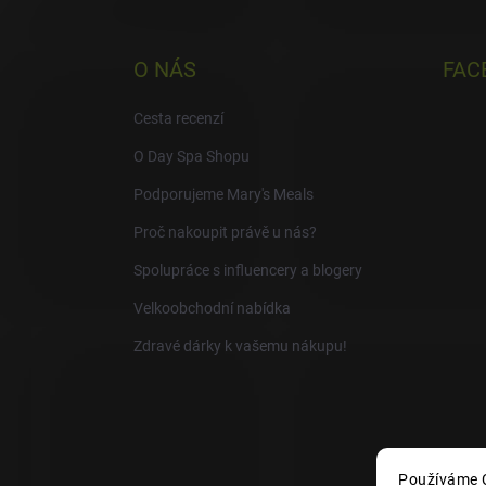
O NÁS
FAC
Cesta recenzí
O Day Spa Shopu
Podporujeme Mary's Meals
Proč nakoupit právě u nás?
Spolupráce s influencery a blogery
Velkoobchodní nabídka
Zdravé dárky k vašemu nákupu!
Používáme C