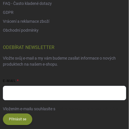
FAQ - Často kladené dotazy
GDPR
Vrácení a reklamace zboží
Obchodní podmínky
ODEBÍRAT NEWSLETTER
Vložte svůj e-mail a my vám budeme zasílat informace o nových
produktech na našem e-shopu.
E-MAIL
Vložením e-mailu souhlasíte s
podmínkami ochrany osobních údajů
Přihlásit se