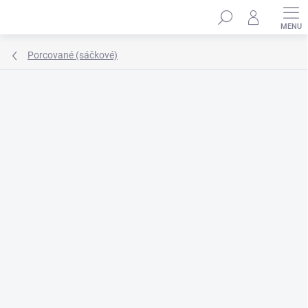
Přejít
Hledat
na
obsah
Porcované (sáčkové)