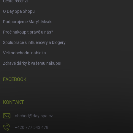
Cesta recenzí
O Day Spa Shopu
Podporujeme Mary's Meals
Proč nakoupit právě u nás?
Spolupráce s influencery a blogery
Velkoobchodní nabídka
Zdravé dárky k vašemu nákupu!
FACEBOOK
KONTAKT
obchod
@
day-spa.cz
+420 777 543 478