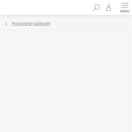
Přejít
Hledat
na
obsah
Porcované (sáčkové)