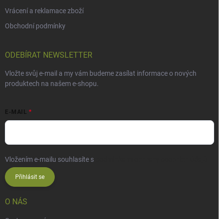
Vrácení a reklamace zboží
Obchodní podmínky
ODEBÍRAT NEWSLETTER
Vložte svůj e-mail a my vám budeme zasílat informace o nových
produktech na našem e-shopu.
E-MAIL
Vložením e-mailu souhlasíte s
podmínkami ochrany osobních údajů
Přihlásit se
O NÁS