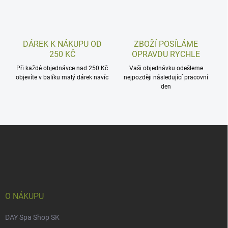
DÁREK K NÁKUPU OD
ZBOŽÍ POSÍLÁME
250 KČ
OPRAVDU RYCHLE
Při každé objednávce nad 250 Kč
Vaši objednávku odešleme
objevíte v balíku malý dárek navíc
nejpozději následující pracovní
den
Z
á
p
a
t
í
O NÁKUPU
DAY Spa Shop SK