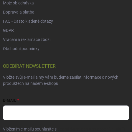
Moje objednávka
Doprava a platba
FAQ - Často kladené dotazy
GDPR
Vrácení a reklamace zboží
Obchodní podmínky
ODEBÍRAT NEWSLETTER
Vložte svůj e-mail a my vám budeme zasílat informace o nových
produktech na našem e-shopu.
E-MAIL
Vložením e-mailu souhlasíte s
podmínkami ochrany osobních údajů