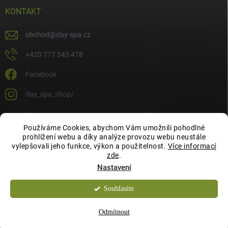
KONTAKT
obchod
@
day-spa.cz
+420 777 543 478
Facebook
day_spa_shop/
Používáme Cookies, abychom Vám umožnili pohodlné
OCHRANA OSOBNÍCH ÚDAJŮ
prohlížení webu a díky analýze provozu webu neustále
vylepšovali jeho funkce, výkon a použitelnost.
Více informací
zde
.
Nastavení
Souhlasím
Copyright 2026
Day Spa Shop
. Všechna práva vyhrazena.
Chcete slevu 10 %
ANO
NE
Odmítnout
na Váš první nákup?
Vytvořil Shoptet