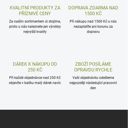
KVALITNÍ PRODUKTY ZA
DOPRAVA ZDARMA NAD
PŘÍZNIVÉ CENY
1500 KČ
Za naším sortimentem si stojíme,
Při nákupu nad 1500 Kč u nás
proto u nás naleznete jen výrobky
nezaplatíte ani korunu za
nejvyšší kvality
dopravu
DÁREK K NÁKUPU OD
ZBOŽÍ POSÍLÁME
250 KČ
OPRAVDU RYCHLE
Při každé objednávce nad 250 Kč
Vaši objednávku odešleme
objevíte v balíku malý dárek navíc
nejpozději následující pracovní
den
Z
á
p