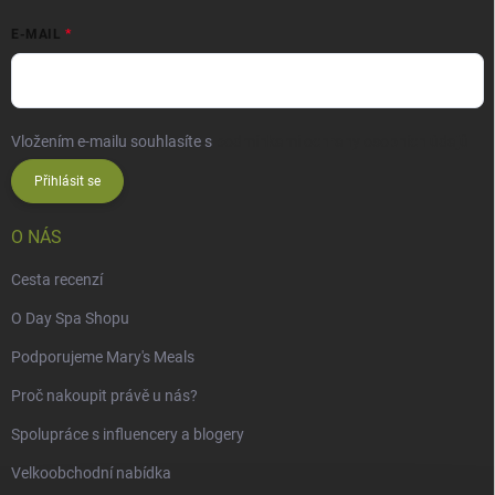
E-MAIL
Vložením e-mailu souhlasíte s
podmínkami ochrany osobních údajů
Přihlásit se
O NÁS
Cesta recenzí
O Day Spa Shopu
Podporujeme Mary's Meals
Proč nakoupit právě u nás?
Spolupráce s influencery a blogery
Velkoobchodní nabídka