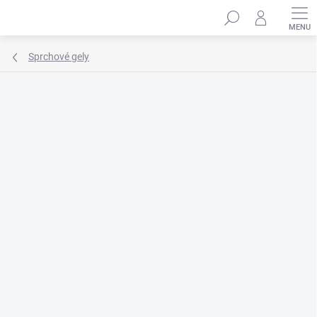
Přejít
Hledat
na
obsah
Sprchové gely