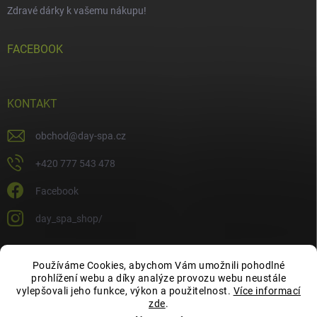
Zdravé dárky k vašemu nákupu!
FACEBOOK
KONTAKT
obchod
@
day-spa.cz
+420 777 543 478
Facebook
day_spa_shop/
Používáme Cookies, abychom Vám umožnili pohodlné
OCHRANA OSOBNÍCH ÚDAJŮ
prohlížení webu a díky analýze provozu webu neustále
vylepšovali jeho funkce, výkon a použitelnost.
Více informací
zde
.