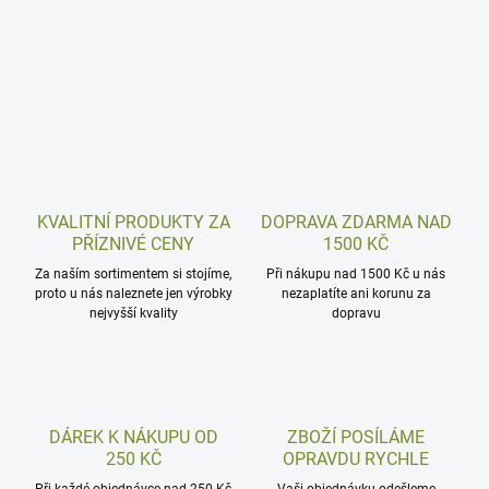
KVALITNÍ PRODUKTY ZA
DOPRAVA ZDARMA NAD
PŘÍZNIVÉ CENY
1500 KČ
Za naším sortimentem si stojíme,
Při nákupu nad 1500 Kč u nás
proto u nás naleznete jen výrobky
nezaplatíte ani korunu za
nejvyšší kvality
dopravu
DÁREK K NÁKUPU OD
ZBOŽÍ POSÍLÁME
250 KČ
OPRAVDU RYCHLE
Při každé objednávce nad 250 Kč
Vaši objednávku odešleme