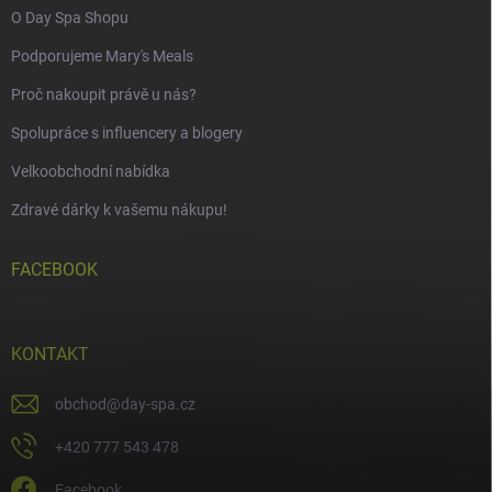
O Day Spa Shopu
Podporujeme Mary's Meals
Proč nakoupit právě u nás?
Spolupráce s influencery a blogery
Velkoobchodní nabídka
Zdravé dárky k vašemu nákupu!
FACEBOOK
KONTAKT
obchod
@
day-spa.cz
+420 777 543 478
Facebook