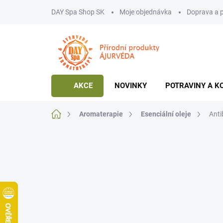
Přejít
DAY Spa Shop SK
Moje objednávka
Doprava a 
na
obsah
AKCE
NOVINKY
POTRAVINY A K
Domů
Aromaterapie
Esenciální oleje
Anti