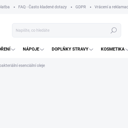
platba
FAQ - Často kladené dotazy
GDPR
Vrácení a reklamac
Hledat
OŘENÍ
NÁPOJE
DOPLŇKY STRAVY
KOSMETIKA
bakteriální esenciální oleje