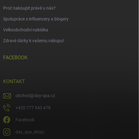
Proč nakoupit právě u nás?
Spolupráce s influencery a blogery
Velkoobchodní nabídka
Zdravé dárky k vašemu nákupu!
FACEBOOK
KONTAKT
obchod
@
day-spa.cz
+420 777 543 478
Facebook
day_spa_shop/