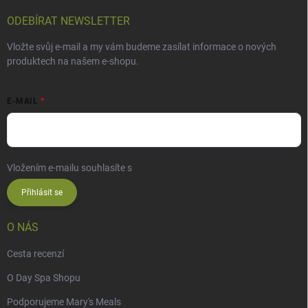
ODEBÍRAT NEWSLETTER
Vložte svůj e-mail a my vám budeme zasílat informace o nových
produktech na našem e-shopu.
E-MAIL
Vložením e-mailu souhlasíte s
podmínkami ochrany osobních údajů
Přihlásit se
O NÁS
Cesta recenzí
O Day Spa Shopu
Podporujeme Mary's Meals