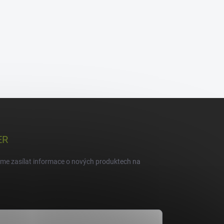
ER
eme zasílat informace o nových produktech na