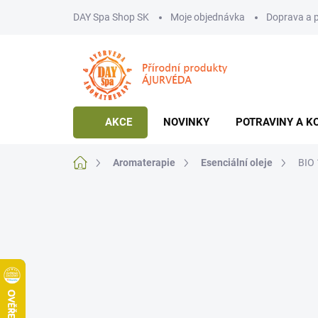
Přejít
DAY Spa Shop SK
Moje objednávka
Doprava a 
na
obsah
AKCE
NOVINKY
POTRAVINY A K
Domů
Aromaterapie
Esenciální oleje
BIO 