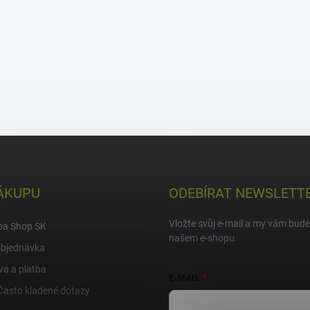
ÁKUPU
ODEBÍRAT NEWSLETT
Vložte svůj e-mail a my vám bud
pa Shop SK
našem e-shopu.
objednávka
a a platba
E-MAIL
Často kladené dotazy