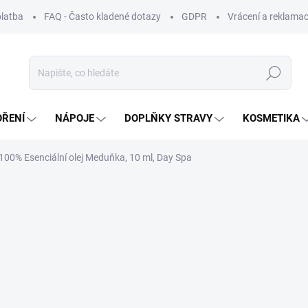
platba
FAQ - Často kladené dotazy
GDPR
Vrácení a reklamac
Hledat
OŘENÍ
NÁPOJE
DOPLŇKY STRAVY
KOSMETIKA
100% Esenciální olej Meduňka, 10 ml, Day Spa