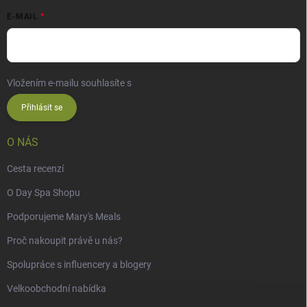
E-MAIL
Vložením e-mailu souhlasíte s
podmínkami ochrany osobních údajů
Přihlásit se
O NÁS
Cesta recenzí
O Day Spa Shopu
Podporujeme Mary's Meals
Proč nakoupit právě u nás?
Spolupráce s influencery a blogery
Velkoobchodní nabídka