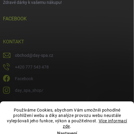
Zdravé dárky k vašemu nákupu!
FACEBOOK
KONTAKT
obchod
@
day-spa.cz
+420 777 543 478
Facebook
day_spa_shop/
Používáme Cookies, abychom Vám umožnili pohodlné
OCHRANA OSOBNÍCH ÚDAJŮ
prohlížení webu a díky analýze provozu webu neustále
vylepšovali jeho funkce, výkon a použitelnost.
Více informací
zde
.
Nastavení