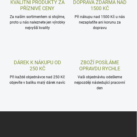
KVALITNÍ PRODUKTY ZA
DOPRAVA ZDARMA NAD
PŘÍZNIVÉ CENY
1500 KČ
Za naším sortimentem si stojíme,
Při nákupu nad 1500 Kč u nás
proto u nás naleznete jen výrobky
nezaplatíte ani korunu za
nejvyšší kvality
dopravu
DÁREK K NÁKUPU OD
ZBOŽÍ POSÍLÁME
250 KČ
OPRAVDU RYCHLE
Při každé objednávce nad 250 Kč
Vaši objednávku odešleme
objevíte v balíku malý dárek navíc
nejpozději následující pracovní
den
Z
á
p
a