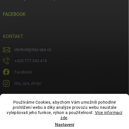
FACEBOOK
KONTAKT
obchod
@
day-spa.cz
+420 777 543 478
Facebook
day_spa_shop/
Používáme Cookies, abychom Vám umožnili pohodlné
OCHRANA OSOBNÍCH ÚDAJŮ
prohlížení webu a díky analýze provozu webu neustále
vylepšovali jeho funkce, výkon a použitelnost.
Více informací
zde
.
Nastavení