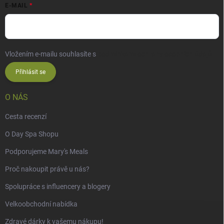
E-MAIL
Vložením e-mailu souhlasíte s
podmínkami ochrany osobních údajů
Přihlásit se
O NÁS
Cesta recenzí
O Day Spa Shopu
Podporujeme Mary's Meals
Proč nakoupit právě u nás?
Spolupráce s influencery a blogery
Velkoobchodní nabídka
Zdravé dárky k vašemu nákupu!