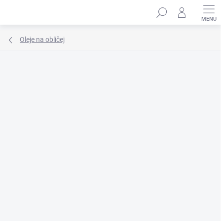
Přejít
Hledat
na
obsah
Oleje na obličej