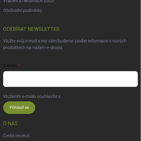
Vrácení a reklamace zboží
Obchodní podmínky
ODEBÍRAT NEWSLETTER
Vložte svůj e-mail a my vám budeme zasílat informace o nových
produktech na našem e-shopu.
E-MAIL
Vložením e-mailu souhlasíte s
podmínkami ochrany osobních údajů
Přihlásit se
O NÁS
Cesta recenzí