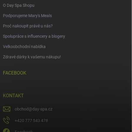
O Day Spa Shopu
Podporujeme Mary's Meals
Proč nakoupit právě u nás?
Spolupráce s influencery a blogery
Velkoobchodní nabídka
Zdravé dárky k vašemu nákupu!
FACEBOOK
KONTAKT
obchod
@
day-spa.cz
+420 777 543 478
Facebook