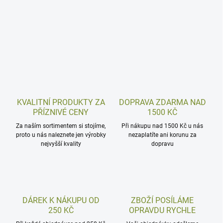
KVALITNÍ PRODUKTY ZA
DOPRAVA ZDARMA NAD
PŘÍZNIVÉ CENY
1500 KČ
Za naším sortimentem si stojíme,
Při nákupu nad 1500 Kč u nás
proto u nás naleznete jen výrobky
nezaplatíte ani korunu za
nejvyšší kvality
dopravu
DÁREK K NÁKUPU OD
ZBOŽÍ POSÍLÁME
250 KČ
OPRAVDU RYCHLE