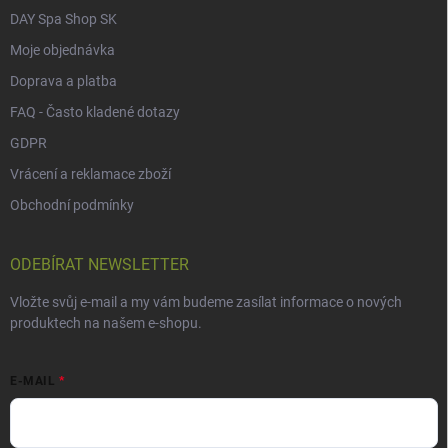
DAY Spa Shop SK
Moje objednávka
Doprava a platba
FAQ - Často kladené dotazy
GDPR
Vrácení a reklamace zboží
Obchodní podmínky
ODEBÍRAT NEWSLETTER
Vložte svůj e-mail a my vám budeme zasílat informace o nových
produktech na našem e-shopu.
E-MAIL