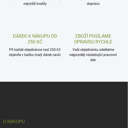
nejvyšší kvality
dopravu
DÁREK K NÁKUPU OD
ZBOŽÍ POSÍLÁME
250 KČ
OPRAVDU RYCHLE
Při každé objednávce nad 250 Kč
Vaši objednávku odešleme
objevíte v balíku malý dárek navíc
nejpozději následující pracovní
den
Z
á
p
a
t
í
O NÁKUPU