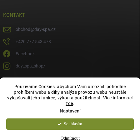
KONTAKT
obchod
@
day-spa.cz
+420 777 543 478
Facebook
day_spa_shop/
Používáme Cookies, abychom Vám umožnili pohodlné
OCHRANA OSOBNÍCH ÚDAJŮ
prohlížení webu a díky analýze provozu webu neustále
vylepšovali jeho funkce, výkon a použitelnost.
Více informací
zde
.
Nastavení
Souhlasím
Copyright 2026
Day Spa Shop
. Všechna práva vyhrazena.
Odmítnout