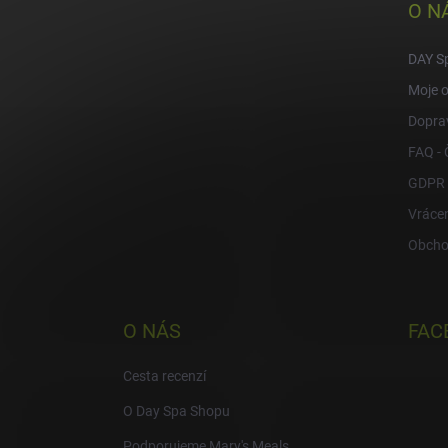
a
O N
t
í
DAY S
Moje 
Doprav
FAQ - 
GDPR
Vrácen
Obcho
O NÁS
FAC
Cesta recenzí
O Day Spa Shopu
Podporujeme Mary's Meals