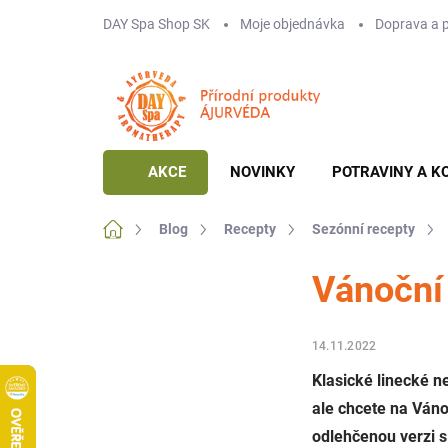
Přejít
DAY Spa Shop SK
Moje objednávka
Doprava a 
na
obsah
AKCE
NOVINKY
POTRAVINY A K
Domů
Blog
Recepty
Sezónní recepty
Vánoční
14.11.2022
Klasické linecké n
ale chcete na Vánoc
odlehčenou verzi 