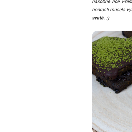
násobně více. Přest
hořkosti musela vy
svaté. :)