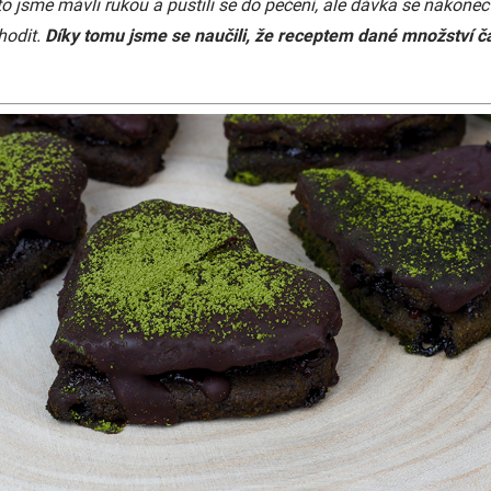
o jsme mávli rukou a pustili se do pečení, ale dávka se nakonec
hodit.
Díky tomu jsme se naučili, že receptem dané množství č