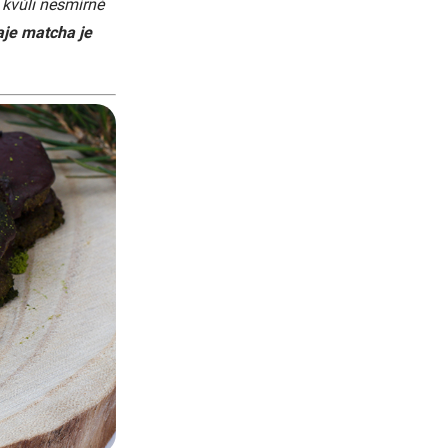
 kvůli nesmírné
aje matcha je