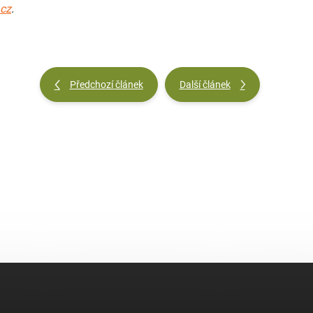
cz
.
Předchozí článek
Další článek