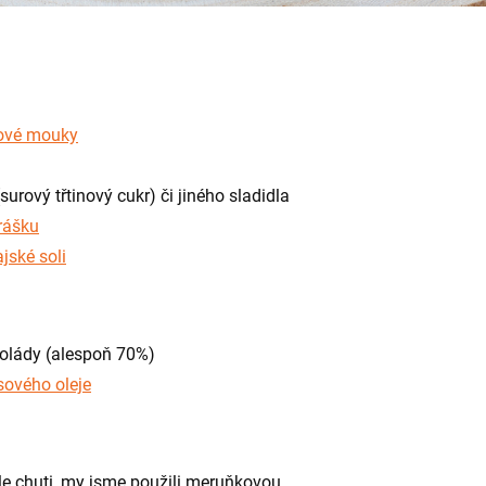
ové mouky
surový třtinový cukr) či jiného sladidla
rášku
jské soli
kolády (alespoň 70%)
sového oleje
e chuti, my jsme použili meruňkovou