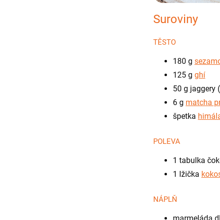
Suroviny
TĚSTO
180 g
sezam
125 g
ghí
50 g jaggery (
6 g
matcha p
špetka
himála
POLEVA
1 tabulka čo
1 lžička
koko
NÁPLŇ
marmeláda dl