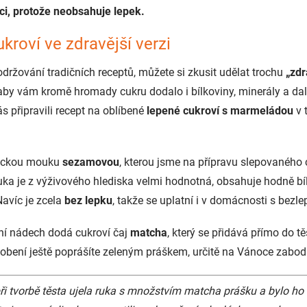
aci, protože neobsahuje lepek.
kroví ve zdravější verzi
držování tradičních receptů, můžete si zkusit udělat trochu
„zdr
 aby vám kromě hromady cukru dodalo i bílkoviny, minerály a dalš
ás připravili recept na oblíbené
lepené cukroví s marmeládou
v 
asickou mouku
sezamovou
, kterou jsme na přípravu slepovaného 
 je z výživového hlediska velmi hodnotná, obsahuje hodně bí
Navíc je zcela
bez lepku
, takže se uplatní i v domácnosti s bezl
ní nádech dodá cukroví čaj
matcha
, který se přidává přímo do t
dobení ještě poprášíte zeleným práškem, určitě na Vánoce zabod
i tvorbě těsta ujela ruka s množstvím matcha prášku a bylo ho