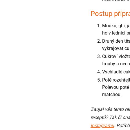
Postup přípr
Mouku, ghí, j
ho v lednici 
Druhý den těs
vykrajovat cu
Cukroví vložt
trouby a nech
Vychladlé cuk
Poté rozehřej
Polevou poté 
matchou.
Zaujal vás tento re
receptů? Tak či ona
Instagramu
. Potře