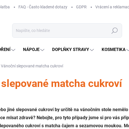
platba
FAQ - Často kladené dotazy
GDPR
Vrácení a reklamac
Hledat
OŘENÍ
NÁPOJE
DOPLŇKY STRAVY
KOSMETIKA
Vánoční slepované matcha cukroví
 slepované matcha cukroví
ebo jiné slepované cukroví by určitě na vánočním stole nemělo
e mlsat zdravě? Nebojte, pro tyto případy jsme si pro vás připr
slepovaného cukroví s matcha čajem a sezamovou moukou. M