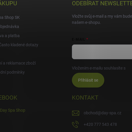
ÁKUPU
ODEBÍRAT NEWSLETT
Vložte svůj e-mail a my vám bud
pa Shop SK
našem e-shopu.
objednávka
a a platba
E-MAIL
Často kladené dotazy
í a reklamace zboží
Vložením e-mailu souhlasíte s
po
dní podmínky
Přihlásit se
EBOOK
KONTAKT
Day Spa Shop
obchod
@
day-spa.cz
+420 777 543 478