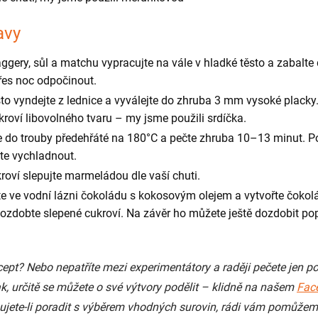
avy
aggery, sůl a matchu vypracujte na vále v hladké těsto a zabalte 
přes noc odpočinout.
to vyndejte z lednice a vyválejte do zhruba 3 mm vysoké placky
kroví libovolného tvaru – my jsme použili srdíčka.
e do trouby předehřáté na 180°C a pečte zhruba 10–13 minut. Po
te vychladnout.
roví slepujte marmeládou dle vaší chuti.
te ve vodní lázni čokoládu s kokosovým olejem a vytvořte čoko
ozdobte slepené cukroví. Na závěr ho můžete ještě dozdobit p
cept? Nebo nepatříte mezi experimentátory a raději pečete jen po
k, určitě se můžete o své výtvory podělit – klidně na našem
Fac
bujete-li poradit s výběrem vhodných surovin, rádi vám pomůže