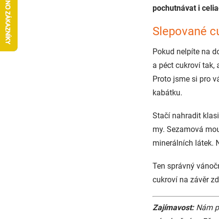
pochutnávat i celi
Slepované cu
Pokud nelpíte na do
a péct cukroví tak,
Proto jsme si pro v
kabátku.
Stačí nahradit kl
my. Sezamová mouka
minerálních látek. 
Ten správný vánoč
cukroví na závěr z
Zajímavost:
Nám př