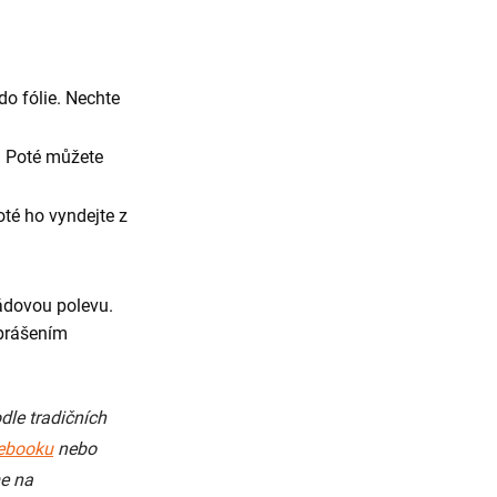
do fólie. Nechte
. Poté můžete
té ho vyndejte z
ládovou polevu.
oprášením
dle tradičních
ebooku
nebo
me na