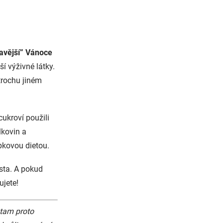
avější” Vánoce
í výživné látky.
trochu jiném
cukroví použili
lkovin a
epkovou dietou.
ěsta. A pokud
ujete!
 tam proto