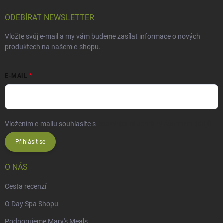
ODEBÍRAT NEWSLETTER
Vložte svůj e-mail a my vám budeme zasílat informace o nových
produktech na našem e-shopu.
E-MAIL
Vložením e-mailu souhlasíte s
podmínkami ochrany osobních údajů
Přihlásit se
O NÁS
Cesta recenzí
O Day Spa Shopu
Podporujeme Mary's Meals