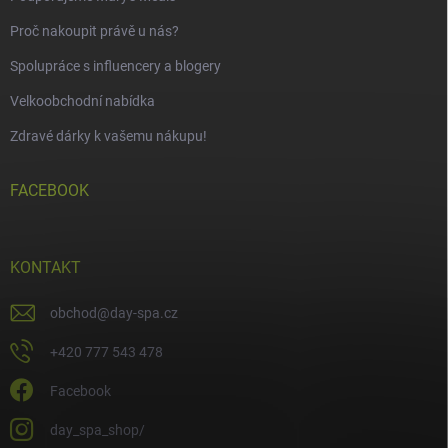
Proč nakoupit právě u nás?
Spolupráce s influencery a blogery
Velkoobchodní nabídka
Zdravé dárky k vašemu nákupu!
FACEBOOK
KONTAKT
obchod
@
day-spa.cz
+420 777 543 478
Facebook
day_spa_shop/