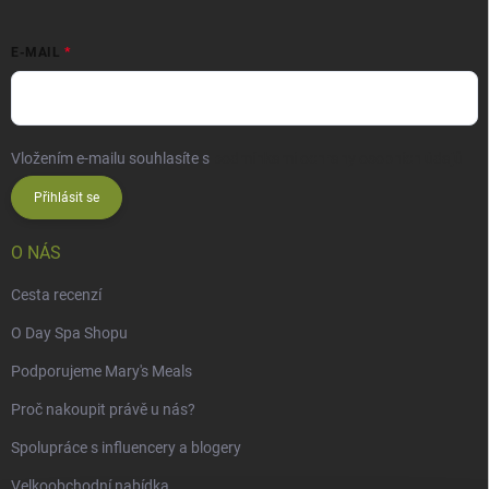
E-MAIL
Vložením e-mailu souhlasíte s
podmínkami ochrany osobních údajů
Přihlásit se
O NÁS
Cesta recenzí
O Day Spa Shopu
Podporujeme Mary's Meals
Proč nakoupit právě u nás?
Spolupráce s influencery a blogery
Velkoobchodní nabídka