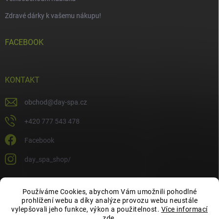
Zdravé dárky k vašemu nákupu!
FACEBOOK
KONTAKT
obchod
@
day-spa.cz
+420 777 543 478
Facebook
day_spa_shop/
Používáme Cookies, abychom Vám umožnili pohodlné
OCHRANA OSOBNÍCH ÚDAJŮ
prohlížení webu a díky analýze provozu webu neustále
vylepšovali jeho funkce, výkon a použitelnost.
Více informací
zde
.