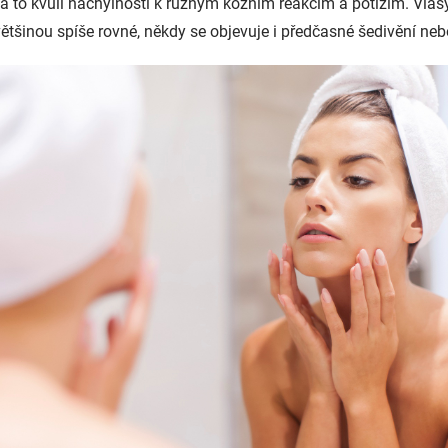
e, a to kvůli náchylnosti k různým kožním reakcím a potížím. Vlas
ětšinou spíše rovné, někdy se objevuje i předčasné šedivění neb