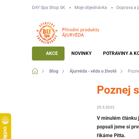
Přejít
DAY Spa Shop SK
Moje objednávka
Doprava a 
na
obsah
AKCE
NOVINKY
POTRAVINY A K
Domů
Blog
Ájurvéda - věda o životě
Poznej
Poznej s
25.5.2022
V minulém článku js
popsali jsme si prv
říkáme Pitta.