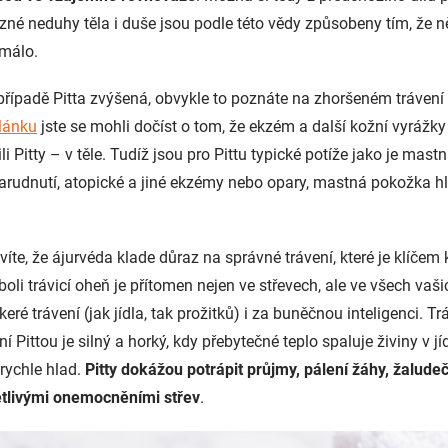
ůzné neduhy těla i duše jsou podle této vědy způsobeny tím, že ně
málo.
 případě Pitta zvýšená, obvykle to poznáte na zhoršeném trávení
lánku
jste se mohli dočíst o tom, že ekzém a další kožní vyrážk
li Pitty – v těle. Tudíž jsou pro Pittu typické potíže jako je mas
zarudnutí, atopické a jiné ekzémy nebo opary, mastná pokožka 
te, že ájurvéda klade důraz na správné trávení, které je klíčem
oli trávicí oheň je přítomen nejen ve střevech, ale ve všech vaš
ré trávení (jak jídla, tak prožitků) i za buněčnou inteligenci. Tr
 Pittou je silný a horký, kdy přebytečné teplo spaluje živiny v jí
rychle hlad.
Pitty dokážou potrápit průjmy, pálení žáhy, žalude
ětlivými onemocněními střev
.