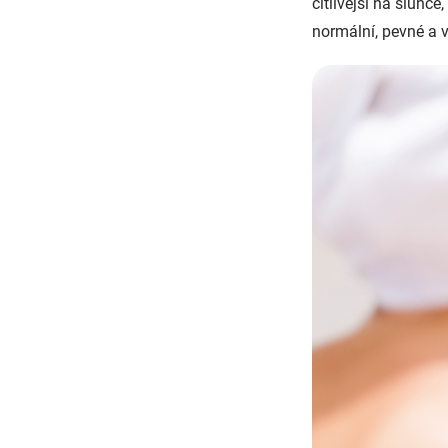
citlivější na slunc
normální, pevné a v