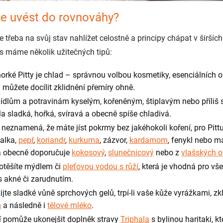
se uvést do rovnováhy?
je třeba na svůj stav nahlížet celostně a principy chápat v širšíc
 máme několik užitečných tipů:
orké Pitty je chlad – správnou volbou kosmetiky, esenciálních o
 můžete docílit zklidnění přemíry ohně.
jídlům a potravinám kyselým, kořeněným, štiplavým nebo příliš
dla sladká, hořká, svíravá a obecně spíše chladivá.
k neznamená, že máte jíst pokrmy bez jakéhokoli koření, pro Pitt
zalka,
pepř
,
koriandr
,
kurkuma
,
zázvor
,
kardamom
,
fenykl
nebo mát
da obecně doporučuje
kokosový
,
slunečnicový
nebo z
vlašských o
potěšíte mýdlem či
pleťovou vodou s růží
, která je vhodná pro vše
 s akné či zarudnutím.
žijte sladké vůně sprchových gelů
, trpí-li vaše kůže vyrážkami, zkl
m
a následně i
tělové mléko
.
í pomůže ukonejšit doplněk stravy
Triphala
s bylinou haritaki, kt