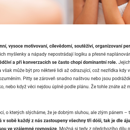
onní, vysoce motivovaní, cílevědomí, soutěživí, organizovaní pe
ich myšlenky a nápady nepostrádají logiku a přesné naplánován
ědčiví a při konverzacích se často chopí dominantní role.
Jejich
šak může být pro některé lidi až odrazující, což nezřídka kdy 
ozuměním. Pitty se zároveň snadno naštvou nebo jsou podráždě
o, nebo když věci nejdou úplně podle plánu. Že tohle znáte až
ěcí, o kterých slýcháme, že je dobrým sluhou, ale zlým pánem – 
 v sobě každý z nás zastoupeny všechny tři dóši, tak je dle áj
jsou ve vzájemné rovnováze
. Možná si tedy z předchozího dílu 