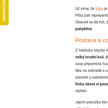
Už víme, že
Váta
je
Pitta pak reprezent
Obecně se dá říct, 
pohyblivá
.
Postava a v
Z hlediska stavby t
velký hrudní koš, š
zase připomíná tvar
těla na zahradě a u
starosti s nabíráním
třeba dávat si poz
stylem.
Jejich pokožka býv