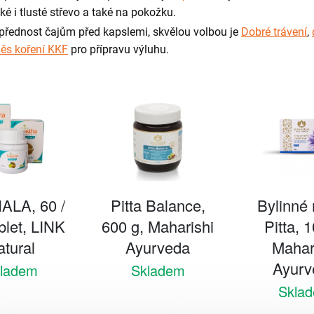
é i tlusté střevo
a také na pokožku.
 přednost čajům před kapslemi, skvělou volbou je
Dobré trávení
,
ěs koření KKF
pro přípravu výluhu.