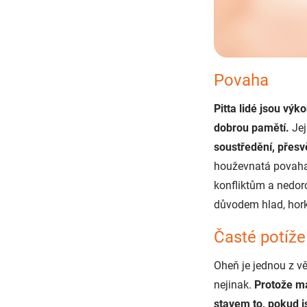
Povaha
Pitta lidé jsou výk
dobrou pamětí.
Jej
soustředění, přesv
houževnatá povaha v
konfliktům a nedor
důvodem hlad, hork
Časté potíže
Oheň je jednou z v
nejinak.
Protože má
stavem to, pokud 