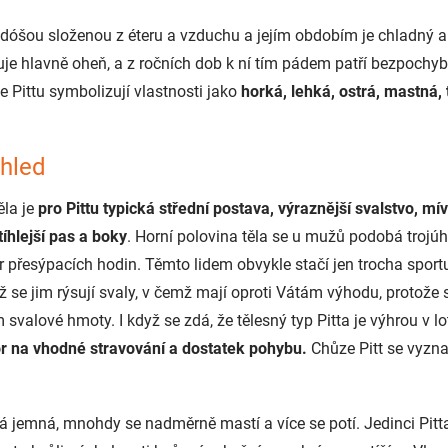
 dóšou složenou z éteru a vzduchu a jejím obdobím je chladný a
uje hlavně oheň, a z ročních dob k ní tím pádem patří bezpochyb
že Pittu symbolizují vlastnosti jako
horká, lehká, ostrá, mastná, 
zhled
ěla je
pro Pittu typická střední postava, výraznější svalstvo, mív
tíhlejší pas a boky
. Horní polovina těla se u mužů podobá trojúh
 přesýpacích hodin. Těmto lidem obvykle stačí jen trocha sport
ž se jim rýsují svaly, v čemž mají oproti Vátám výhodu, protože 
 svalové hmoty. I když se zdá, že tělesný typ Pitta je výhrou v lot
or na vhodné stravování a dostatek pohybu.
Chůze Pitt se vyzna
á jemná, mnohdy se nadměrně mastí a více se potí. Jedinci Pitta