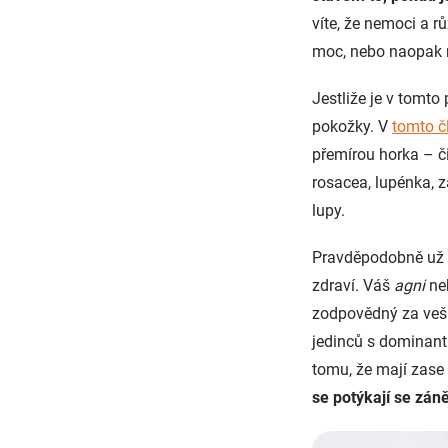
víte, že nemoci a r
moc, nebo naopak 
Jestliže je v tomto
pokožky. V
tomto č
přemírou horka – či
rosacea, lupénka, 
lupy.
Pravděpodobně už ví
zdraví. Váš
agni
neb
zodpovědný za veške
jedinců s dominantní
tomu, že mají zase 
se potýkají se zán