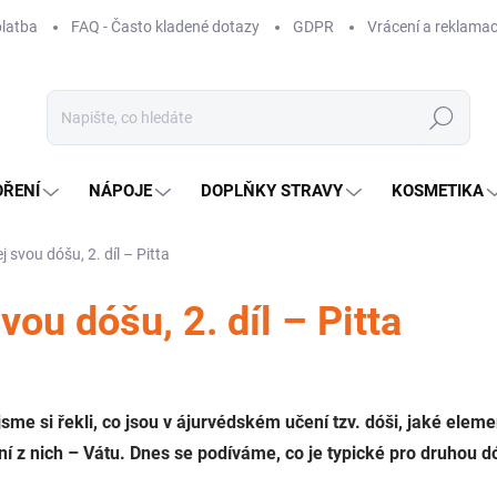
platba
FAQ - Často kladené dotazy
GDPR
Vrácení a reklamac
Hledat
OŘENÍ
NÁPOJE
DOPLŇKY STRAVY
KOSMETIKA
 svou dóšu, 2. díl – Pitta
vou dóšu, 2. díl – Pitta
me si řekli, co jsou v ájurvédském učení tzv. dóši, jaké elemen
ní z nich – Vátu. Dnes se podíváme, co je typické pro druhou d