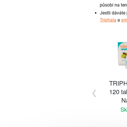
působí na tenk
Jestli dáváte
Triphala
a
sm