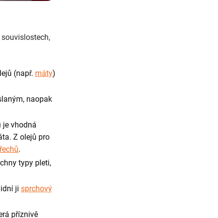
h souvislostech,
lejů (např.
máty
)
 slaným, naopak
u je vhodná
a. Z olejů pro
řechů
.
chny typy pleti,
idní ji
sprchový
erá příznivě