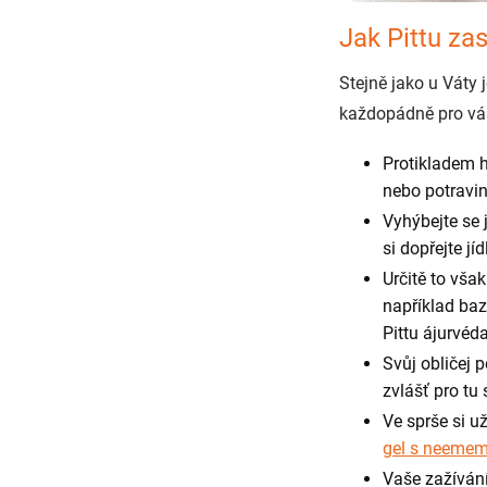
Jak Pittu za
Stejně jako u Váty 
každopádně pro vás
Protikladem h
nebo potravin
Vyhýbejte se 
si dopřejte jí
Určitě to vša
například ba
Pittu ájurvé
Svůj obličej 
zvlášť pro tu
Ve sprše si u
gel s neeme
Vaše zažíván