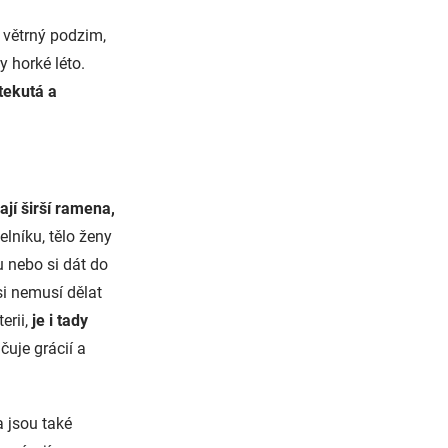
 větrný podzim,
y horké léto.
tekutá a
ají širší ramena,
elníku, tělo ženy
u nebo si dát do
si nemusí dělat
erii,
je i tady
čuje grácií a
 jsou také