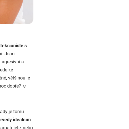
rfekcionisté s
í. Jsou
 agresivní a
vede ke
né, většinou je
 moc dobře? ☺
tady je tomu
urvédy ideálním
pamatujete, nebo