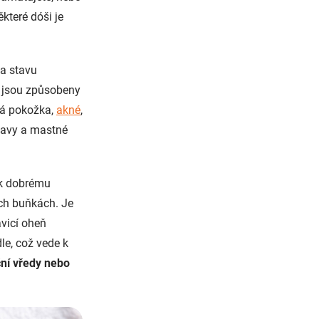
které dóši je
 a stavu
y jsou způsobeny
tná pokožka,
akné
,
hlavy a mastné
 k dobrému
ich buňkách. Je
ávicí oheň
dle, což vede k
ční vředy nebo