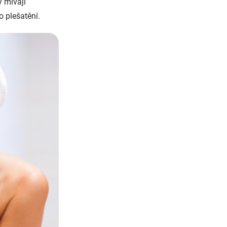
y mívají
o plešatění.