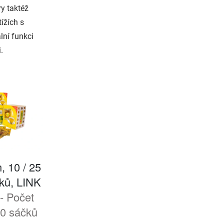
ry taktéž
ížích s
lní funkci
i.