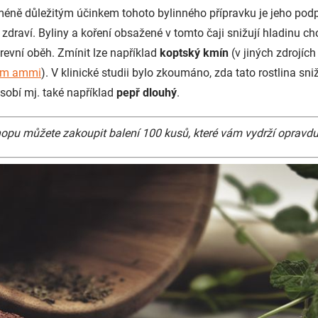
méně důležitým účinkem tohoto bylinného přípravku je jeho pod
zdraví. Byliny a koření obsažené v tomto čaji snižují hladinu cho
revní oběh. Zmínit lze například
koptský kmín
(v jiných zdrojí
um ammi
). V klinické studii bylo zkoumáno, zda tato rostlina sniž
sobí mj. také například
pepř dlouhý
.
pu můžete zakoupit balení 100 kusů, které vám vydrží opravd