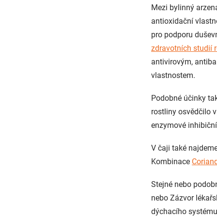
Mezi bylinný arzená
antioxidační vlastn
pro podporu duševn
zdravotních studií 
antivirovým, antib
vlastnostem.
Podobné účinky t
rostliny osvědčilo 
enzymové inhibiční 
V čaji také najdem
Kombinace
Corian
Stejné nebo podobné
nebo Zázvor lékařs
dýchacího systém