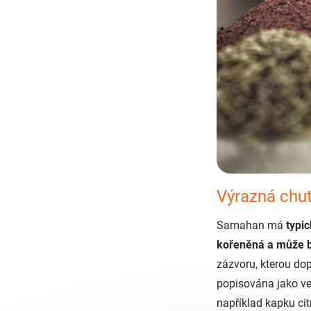
Výrazná chu
Samahan má
typic
kořeněná a může b
zázvoru, kterou do
popisována jako vel
například kapku ci