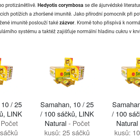
o protizánětlivě.
Hedyotis corymbosa
se dle ájurvédské literatu
cích potížích a zhoršené imunitě. Jako přírodní pomocník při pot
žené imunitě poslouží také
zázvor
. Kromě toho přispívá k normá
ulárního systému a taktéž zajišťuje normální hladinu cukru v krv