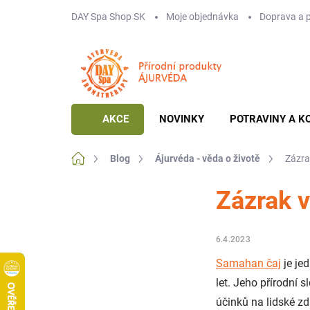
Přejít
DAY Spa Shop SK
Moje objednávka
Doprava a 
na
obsah
AKCE
NOVINKY
POTRAVINY A K
Domů
Blog
Ájurvéda - věda o životě
Zázra
Zázrak 
6.4.2023
Samahan čaj
je jed
let. Jeho přírodní
účinků na lidské zd