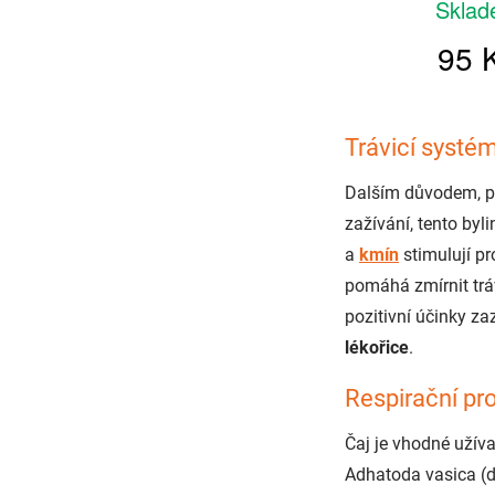
Trávicí systé
Dalším důvodem, p
zažívání, tento byl
a
kmín
stimulují pr
pomáhá zmírnit trá
pozitivní účinky z
lékořice
.
Respirační pr
Čaj je vhodné užíva
Adhatoda vasica (