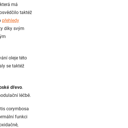
 která má
 osvědčilo taktéž
o
přehledy
ty díky svým
vým
vání oleje této
aly se taktéž
bské dřevo
.
odulační léčbě.
yotis corymbosa
ormální funkci
ioxidačně,