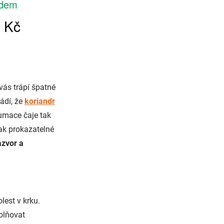
vás trápí špatné
ádí, že
koriandr
zumace čaje tak
ak prokazatelné
zvor a
lest v krku.
olňovat