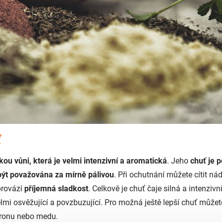
ť
kou vůni, která je velmi intenzivní a aromatická
. Jeho
chuť je 
ýt považována za mírně pálivou
. Při ochutnání můžete cítit ná
provází
příjemná sladkost
. Celkově je chuť čaje silná a intenzivní
mi osvěžující a povzbuzující. Pro možná ještě lepší chuť můžet
tronu nebo medu.