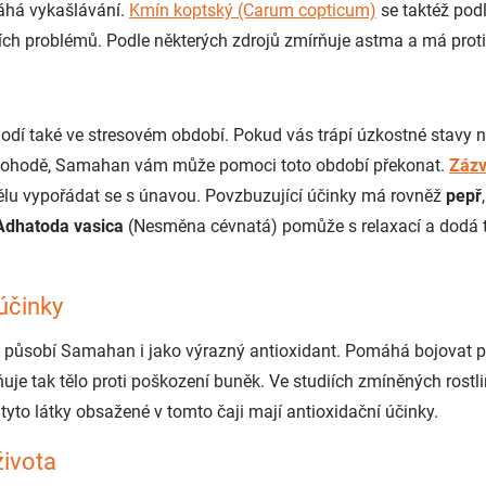
há vykašlávání.
Kmín koptský (Carum copticum)
se taktéž podl
ích problémů. Podle některých zdrojů zmírňuje astma a má proti
odí také ve stresovém období. Pokud vás trápí úzkostné stavy n
 pohodě, Samahan vám může pomoci toto období překonat.
Zázv
ělu vypořádat se s únavou. Povzbuzující účinky má rovněž
pepř
Adhatoda vasica
(Nesměna cévnatá) pomůže s relaxací a dodá t
účinky
 působí Samahan i jako výrazný antioxidant. Pomáhá bojovat p
uje tak tělo proti poškození buněk. Ve studiích zmíněných rostli
é tyto látky obsažené v tomto čaji mají antioxidační účinky.
života