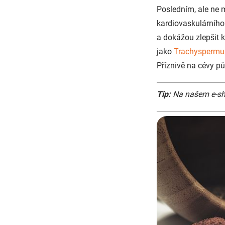
Posledním, ale ne 
kardiovaskulárního 
a dokážou zlepšit k
jako
Trachysperm
Příznivě na cévy pů
Tip:
Na našem e-sho