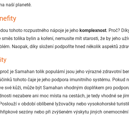
 na naší planetě.
nefity
dou tohoto rozpustného nápoje je jeho
komplexnost
. Proč? Dík
ěs tolika bylin a koření, nemusíte mít starosti, že by jeho uží
blém. Naopak, díky složení podpoříte hned několik aspektů zdrav
ity
roč je Samahan tolik populární jsou jeho výrazné zdravotní ben
činků tohoto čaje je jeho podpora
imunitního systému. Pokud n
se ve své kůži, může být Samahan vhodným doplňkem pro podpor
nosti nezabere ani moc místa na cestách, je tedy vhodné se jím 
Poslouží v období oblíbené lyžovačky nebo vysokohorské turistik
chřipkové sezóny nebo při zvýšeném výskytu jiných onemocnění 