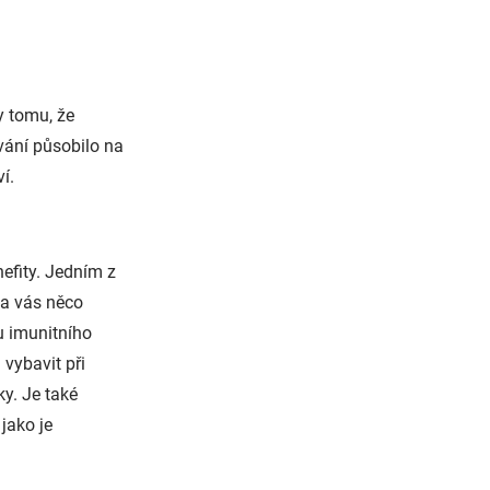
y tomu, že
vání působilo na
í.
efity. Jedním z
a vás něco
u imunitního
vybavit při
y. Je také
jako je