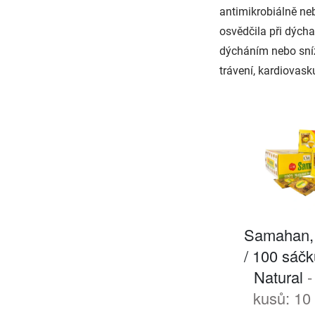
antimikrobiálně neb
osvědčila při dýcha
dýcháním nebo sní
trávení, kardiovask