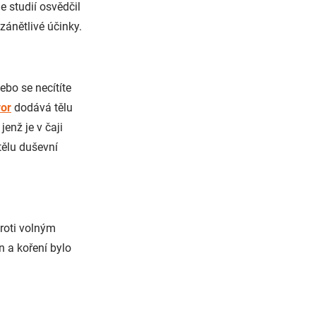
e studií osvědčil
zánětlivé účinky.
ebo se necítíte
or
dodává tělu
, jenž je v čaji
ělu duševní
roti volným
n a koření bylo