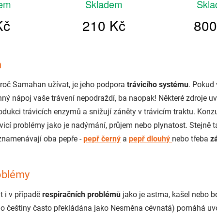
m
roč Samahan užívat, je jeho podpora
trávicího systému
. Pokud 
inný nápoj vaše trávení nepodraždí, ba naopak! Některé zdroje uv
odukci trávicích enzymů a snižují záněty v trávicím traktu. Kon
vicí problémy jako je nadýmání, průjem nebo plynatost. Stejně t
aznamenávají oba pepře -
pepř černý
a
pepř dlouhý
nebo třeba
zá
oblémy
t i v případě
respiračních problémů
jako je astma, kašel nebo bo
do češtiny často překládána jako Nesměna cévnatá) pomáhá uv