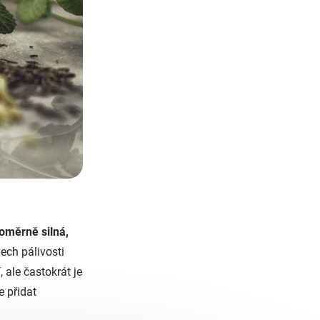
poměrně silná,
dech pálivosti
, ale častokrát je
e přidat