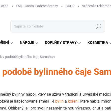
platba
FAQ - Často kladené dotazy
GDPR
Vrácení a reklamac
Hledat
OŘENÍ
NÁPOJE
DOPLŇKY STRAVY
KOSMETIKA
k v podobě bylinného čaje Samahan
v podobě bylinného čaje Sa
inečný bylinný nápoj, který se užívá v tradiční ájurvédské medic
 složení je napěchované směsí 14
bylin
a
koření
, které nabízí mn
raví. Oblíbený je i pro svoji nezaměnitelnou výraznou chuť a pat