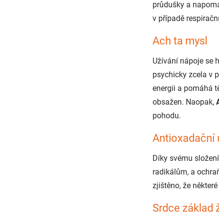
průdušky a napomá
v případě respiračn
Ach ta mysl
Užívání nápoje se h
psychicky zcela v
energii a pomáhá t
obsažen. Naopak,
pohodu.
Antioxadační 
Díky svému složení
radikálům, a ochraň
zjištěno, že někter
Srdce základ 