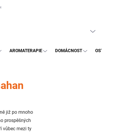
e zboží
Obchodní podmínky
PRÁZDNÝ KOŠÍK
NÁKUPNÍ
KOŠÍK
AROMATERAPIE
DOMÁCNOST
OSTATNÍ
BL
mahan
íně již po mnoho
oho prospěšných
ří vůbec mezi ty