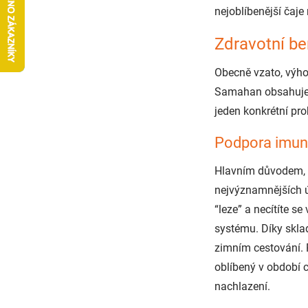
nejoblíbenější čaje
Zdravotní be
Obecně vzato, výho
Samahan obsahuje sm
jeden konkrétní pro
Podpora imun
Hlavním důvodem, p
nejvýznamnějších ú
“leze” a necítíte 
systému. Díky sklad
zimním cestování. 
oblíbený v období 
nachlazení.