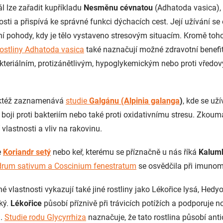
l lze zařadit kupříkladu
Nesměnu cévnatou
(Adhatoda vasica),
osti a přispívá ke správné funkci dýchacích cest. Její užívání se
í pohody, kdy je tělo vystaveno stresovým situacím. Kromě toh
rostliny Adhatoda vasica
také naznačují možné zdravotní benefi
akteriálním, protizánětlivým, hypoglykemickým nebo proti vředo
aktéž zaznamenává
studie
Galgánu (Alpinia galanga
)
, kde se uží
v boji proti bakteriím nebo také proti oxidativnímu stresu. Zkoum
vlastnosti a vliv na rakovinu.
e
Koriandr setý
nebo keř, kterému se příznačně u nás říká
Kalum
drum sativum a Coscinium fenestratum
se osvědčila při imunom
 vlastnosti vykazují také jiné rostliny jako Lékořice lysá, Hed
ký.
Lékořice
působí příznivě při trávicích potížích a podporuje n
u.
Studie rodu Glycyrrhiza
naznačuje, že tato rostlina působí ant