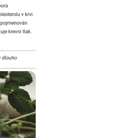
pora
lesterolu v krvi
ch pojmenován
uje krevní tlak.
u dlouho