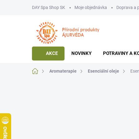
Přejít
DAY Spa Shop SK
Moje objednávka
Doprava a 
na
obsah
AKCE
NOVINKY
POTRAVINY A K
Domů
Aromaterapie
Esenciální oleje
Esen