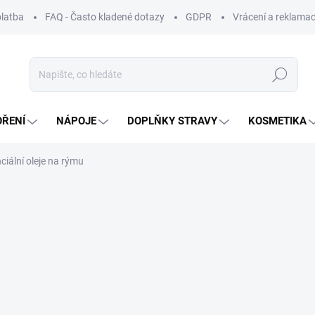
platba
FAQ - Často kladené dotazy
GDPR
Vrácení a reklamac
Hledat
OŘENÍ
NÁPOJE
DOPLŇKY STRAVY
KOSMETIKA
ciální oleje na rýmu