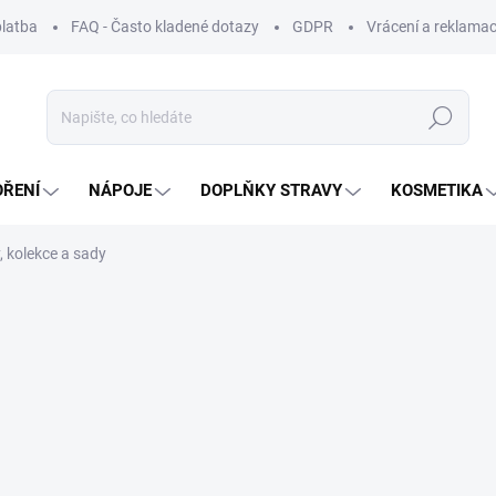
platba
FAQ - Často kladené dotazy
GDPR
Vrácení a reklamac
Hledat
OŘENÍ
NÁPOJE
DOPLŇKY STRAVY
KOSMETIKA
, kolekce a sady