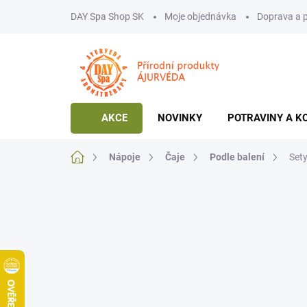
Přejít
DAY Spa Shop SK
Moje objednávka
Doprava a 
na
obsah
AKCE
NOVINKY
POTRAVINY A K
Domů
Nápoje
Čaje
Podle balení
Sety