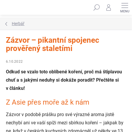
Přejít
Hledat
na
obsah
Herbář
Zázvor – pikantní spojenec
prověřený staletími
6.10.2022
Odkud se vzalo toto oblíbené koření, proč má štiplavou
chuť a s jakými neduhy si dokáže poradit? Přečtěte si
v článku!
Z Asie přes moře až k nám
Zázvor v podobě prášku pro své výrazné aroma jistě
nechybí ani ve vaší spíži mezi sbírkou koření – jakpak by
ne, když v českých kuchyních zdomácněl už někdy ve 13.