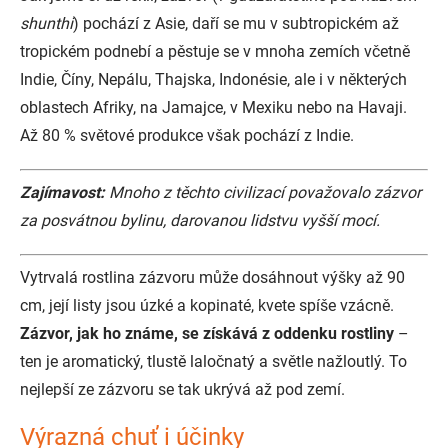
shunthi
) pochází z Asie, daří se mu v subtropickém až
tropickém podnebí a pěstuje se v mnoha zemích včetně
Indie, Číny, Nepálu, Thajska, Indonésie, ale i v některých
oblastech Afriky, na Jamajce, v Mexiku nebo na Havaji.
Až 80 % světové produkce však pochází z Indie.
Zajímavost:
Mnoho z těchto civilizací považovalo zázvor
za posvátnou bylinu, darovanou lidstvu vyšší mocí.
Vytrvalá rostlina zázvoru může dosáhnout výšky až 90
cm, její listy jsou úzké a kopinaté, kvete spíše vzácně.
Zázvor, jak ho známe, se získává z oddenku rostliny
–
ten je aromatický, tlustě laločnatý a světle nažloutlý. To
nejlepší ze zázvoru se tak ukrývá až pod zemí.
Výrazná chuť i účinky