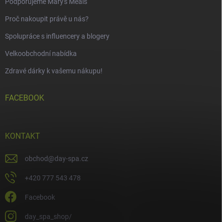
Podporujeme Mary's Meals
Proč nakoupit právě u nás?
Spolupráce s influencery a blogery
Velkoobchodní nabídka
Zdravé dárky k vašemu nákupu!
FACEBOOK
KONTAKT
obchod
@
day-spa.cz
+420 777 543 478
Facebook
day_spa_shop/