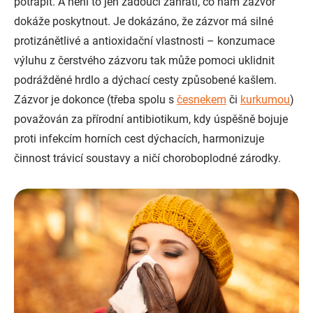
potrápit. A není to jen žádoucí zahřátí, co nám zázvor
dokáže poskytnout. Je dokázáno, že zázvor má silné
protizánětlivé a antioxidační vlastnosti – konzumace
výluhu z čerstvého zázvoru tak může pomoci uklidnit
podrážděné hrdlo a dýchací cesty způsobené kašlem.
Zázvor je dokonce (třeba spolu s
česnekem
či
kurkumou
)
považován za přírodní antibiotikum, kdy úspěšně bojuje
proti infekcím horních cest dýchacích, harmonizuje
činnost trávicí soustavy a ničí choroboplodné zárodky.