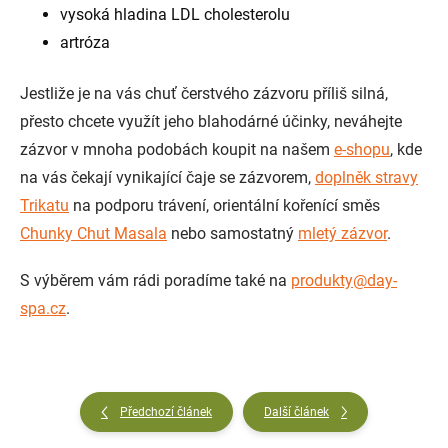
vysoká hladina LDL cholesterolu
artróza
Jestliže je na vás chuť čerstvého zázvoru příliš silná,
přesto chcete využít jeho blahodárné účinky, neváhejte
zázvor v mnoha podobách koupit na našem
e-shopu
, kde
na vás čekají
vynikající čaje se zázvorem
,
doplněk stravy
Trikatu
na podporu trávení, orientální kořenící směs
Chunky Chut Masala
nebo samostatný
mletý zázvor
.
S výběrem vám rádi poradíme také na
produkty@day-
spa.cz
.
Předchozí článek
Další článek