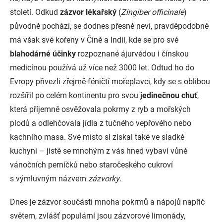
století. Odkud
zázvor lékařský
(
Zingiber officinale
)
původně pochází, se dodnes přesně neví, pravděpodobně
má však své kořeny v Číně a Indii, kde se pro své
blahodárné účinky
rozpoznané ájurvédou i čínskou
medicínou používá už více než 3000 let. Odtud ho do
Evropy přivezli zřejmě féničtí mořeplavci, kdy se s oblibou
rozšířil po celém kontinentu pro svou
jedinečnou chuť
,
která příjemně osvěžovala pokrmy z ryb a mořských
plodů a odlehčovala jídla z tučného vepřového nebo
kachního masa. Své místo si získal také ve sladké
kuchyni – jistě se mnohým z vás hned vybaví vůně
vánočních perníčků nebo staročeského cukroví
s výmluvným názvem
zázvorky
.
Dnes je zázvor součástí mnoha pokrmů a nápojů napříč
světem, zvlášť populární jsou zázvorové limonády,