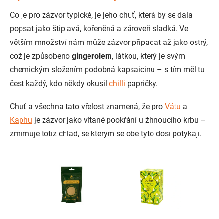
Co je pro zázvor typické, je jeho chuť, která by se dala
popsat jako štiplavá, kořeněná a zároveň sladká. Ve
větším množství nám může zázvor připadat až jako ostrý,
což je způsobeno
gingerolem
, látkou, který je svým
chemickým složením podobná kapsaicinu – s tím měl tu
čest každý, kdo někdy okusil
chilli
papričky.
Chuť a všechna tato vřelost znamená, že pro
Vátu
a
Kaphu
je zázvor jako vítané pookřání u žhnoucího krbu –
zmírňuje totiž chlad, se kterým se obě tyto dóši potýkají.