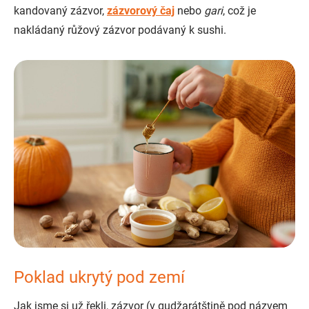
kandovaný zázvor,
zázvorový čaj
nebo
gari
, což je
nakládaný růžový zázvor podávaný k sushi.
Poklad ukrytý pod zemí
Jak jsme si už řekli, zázvor (v gudžarátštině pod názvem