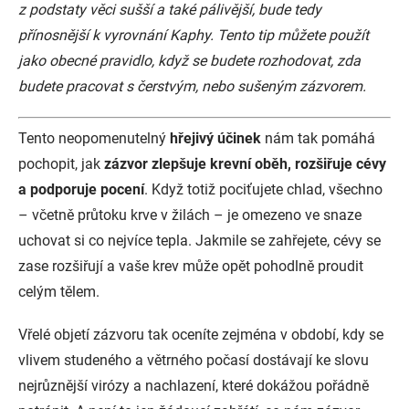
z podstaty věci sušší a také pálivější, bude tedy
přínosnější k vyrovnání Kaphy. Tento tip můžete použít
jako obecné pravidlo, když se budete rozhodovat, zda
budete pracovat s čerstvým, nebo sušeným zázvorem.
Tento neopomenutelný
hřejivý účinek
nám tak pomáhá
pochopit, jak
zázvor zlepšuje krevní oběh, rozšiřuje cévy
a podporuje pocení
. Když totiž pociťujete chlad, všechno
– včetně průtoku krve v žilách – je omezeno ve snaze
uchovat si co nejvíce tepla. Jakmile se zahřejete, cévy se
zase rozšiřují a vaše krev může opět pohodlně proudit
celým tělem.
Vřelé objetí zázvoru tak oceníte zejména v období, kdy se
vlivem studeného a větrného počasí dostávají ke slovu
nejrůznější virózy a nachlazení, které dokážou pořádně