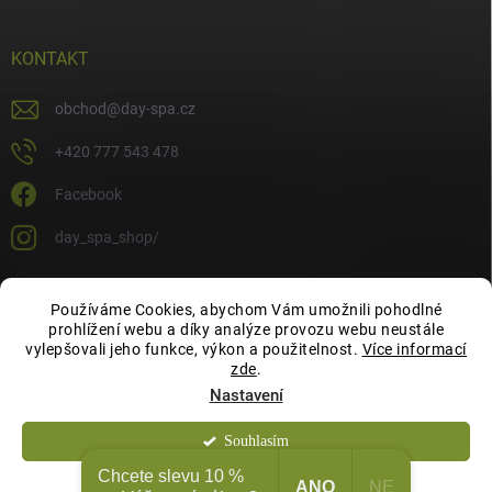
KONTAKT
obchod
@
day-spa.cz
+420 777 543 478
Facebook
day_spa_shop/
Používáme Cookies, abychom Vám umožnili pohodlné
OCHRANA OSOBNÍCH ÚDAJŮ
prohlížení webu a díky analýze provozu webu neustále
vylepšovali jeho funkce, výkon a použitelnost.
Více informací
zde
.
Nastavení
Souhlasím
Copyright 2026
Day Spa Shop
. Všechna práva vyhrazena.
Chcete slevu 10 %
ANO
NE
Odmítnout