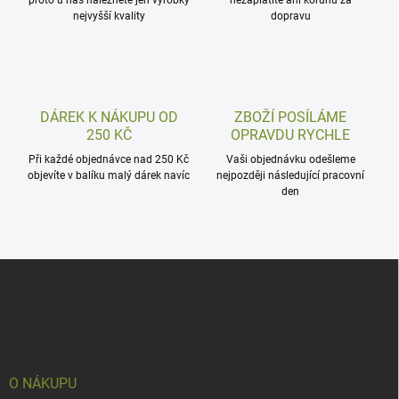
proto u nás naleznete jen výrobky
nezaplatíte ani korunu za
nejvyšší kvality
dopravu
DÁREK K NÁKUPU OD
ZBOŽÍ POSÍLÁME
250 KČ
OPRAVDU RYCHLE
Při každé objednávce nad 250 Kč
Vaši objednávku odešleme
objevíte v balíku malý dárek navíc
nejpozději následující pracovní
den
Z
á
p
a
t
í
O NÁKUPU