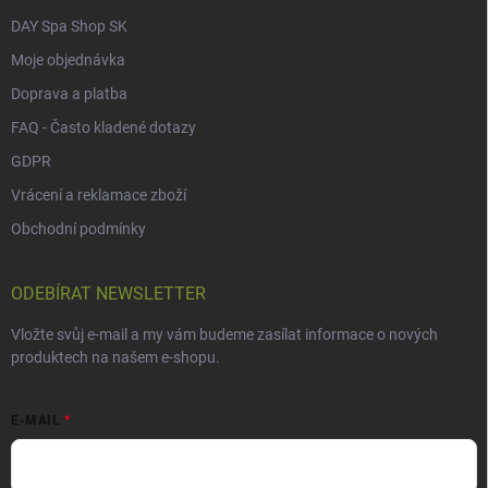
DAY Spa Shop SK
Moje objednávka
Doprava a platba
FAQ - Často kladené dotazy
GDPR
Vrácení a reklamace zboží
Obchodní podmínky
ODEBÍRAT NEWSLETTER
Vložte svůj e-mail a my vám budeme zasílat informace o nových
produktech na našem e-shopu.
E-MAIL