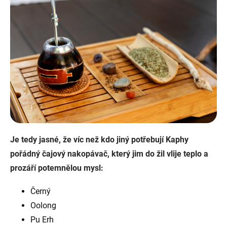
Je tedy jasné, že víc než kdo jiný potřebují Kaphy
pořádný čajový nakopávač, který jim do žil vlije teplo a
prozáří potemnělou mysl:
Černý
Oolong
Pu Erh