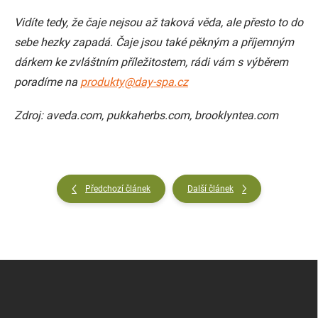
Vidíte tedy, že čaje nejsou až taková věda, ale přesto to do
sebe hezky zapadá. Čaje jsou také pěkným a příjemným
dárkem ke zvláštním příležitostem, rádi vám s výběrem
poradíme na
produkty@day-spa.cz
Zdroj:
aveda.com
,
pukkaherbs.com
,
brooklyntea.com
Předchozí článek
Další článek
Z
á
p
a