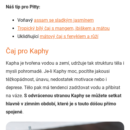
Náš tip pro Pitty:
Voňavý
assam se sladkým jasmínem
Tropický bílý čaj
s mangem, ibiškem a mátou
Uklidňující
mátový čaj
s fenyklem a růží
Čaj pro Kaphy
Kapha je tvořena vodou a zemí, udržuje tak strukturu těla i
mysli pohromadě. Je-li Kaphy moc, pocítíte jakousi
těžkopádnost, únavu, nedostatek motivace nebo i
deprese. Tělo pak má tendenci zadržovat vodu a přibírat
na váze.
S odvrácenou stranou Kaphy se můžete setkat
hlavně v zimním období, které je s touto dóšou přímo
spojené
.