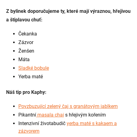
Z bylinek doporučujeme ty, které mají výraznou, hřejivou
a štiplavou chuť:
Čekanka
Zázvor
Ženšen
Máta
Sladké bobule
Yerba maté
Náš tip pro Kaphy:
Povzbuzující zelený čaj
s granátovým jablkem
Pikantní
masala chai
s hřejivým kořením
Intenzivní životabudič
yerba maté s kakaem a
zázvorem