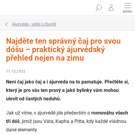
Přejít
Hledat
na
obsah
Ájurvéda - věda o životě
Najděte ten správný čaj pro svou
dóšu – praktický ájurvédský
přehled nejen na zimu
17.12.2022
Není čaj jako čaj a i ájurvéda na to pamatuje. Přečtěte si,
který je pro vás ten pravý a jaké bylinky vám mohou
ulevit od častých neduhů.
Jak už víme, v ájurvédě jde především o
rovnováhu všech
tří dóš
, jimiž jsou Váta, Kapha a Pitta, kdy každé vládnou
dané elementy.