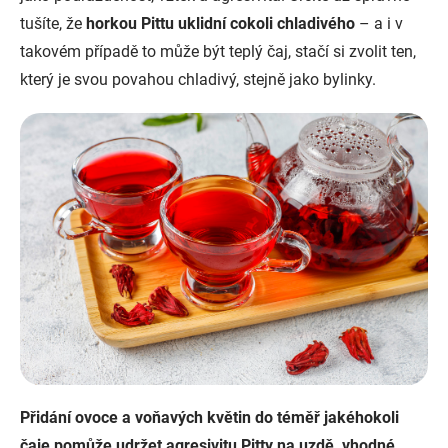
tušíte, že
horkou Pittu uklidní cokoli chladivého
– a i v
takovém případě to může být teplý čaj, stačí si zvolit ten,
který je svou povahou chladivý, stejně jako bylinky.
Přidání ovoce a voňavých květin do téměř jakéhokoli
čaje pomůže udržet agresivitu Pitty na uzdě, vhodné