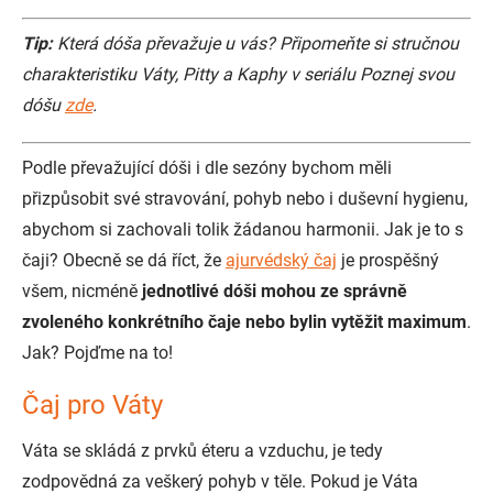
Tip:
Která dóša převažuje u vás? Připomeňte si stručnou
charakteristiku Váty, Pitty a Kaphy v seriálu Poznej svou
dóšu
zde
.
Podle převažující dóši i dle sezóny bychom měli
přizpůsobit své stravování, pohyb nebo i duševní hygienu,
abychom si zachovali tolik žádanou harmonii. Jak je to s
čaji? Obecně se dá říct, že
ajurvédský čaj
je prospěšný
všem, nicméně
jednotlivé dóši mohou ze správně
zvoleného konkrétního čaje nebo bylin vytěžit maximum
.
Jak? Pojďme na to!
Čaj pro Váty
Váta se skládá z prvků éteru a vzduchu, je tedy
zodpovědná za veškerý pohyb v těle. Pokud je Váta