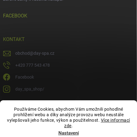
FACEBOOK
KONTAKT
obchod
@
day-spa.cz
+420 777 543 478
Facebook
day_spa_shop/
Používáme Cookies, abychom Vám umožnili pohodlné
OCHRANA OSOBNÍCH ÚDAJŮ
prohlížení webu a díky analýze provozu webu neustále
vylepšovali jeho funkce, výkon a použitelnost.
Více informací
zde
.
Nastavení