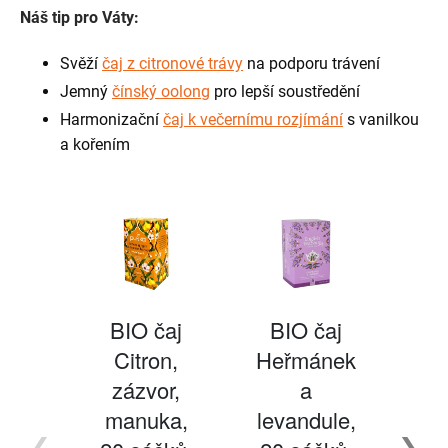
Náš tip pro Váty:
Svěží
čaj z citronové trávy
na podporu trávení
Jemný
čínský oolong
pro lepší soustředění
Harmonizační
čaj k večernímu rozjímání
s vanilkou
a kořením