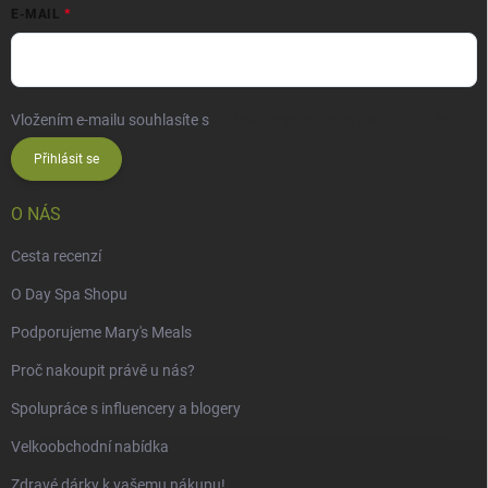
E-MAIL
Vložením e-mailu souhlasíte s
podmínkami ochrany osobních údajů
Přihlásit se
O NÁS
Cesta recenzí
O Day Spa Shopu
Podporujeme Mary's Meals
Proč nakoupit právě u nás?
Spolupráce s influencery a blogery
Velkoobchodní nabídka
Zdravé dárky k vašemu nákupu!