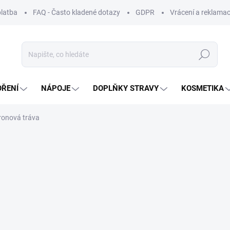
platba
FAQ - Často kladené dotazy
GDPR
Vrácení a reklamac
Hledat
OŘENÍ
NÁPOJE
DOPLŇKY STRAVY
KOSMETIKA
ronová tráva