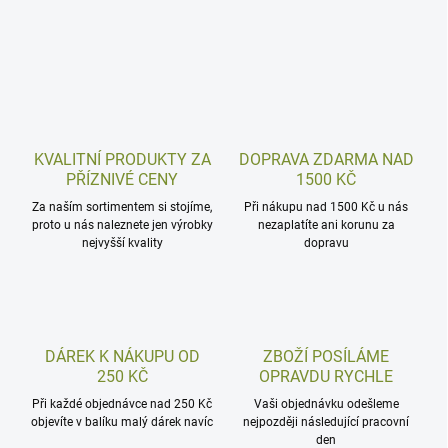
KVALITNÍ PRODUKTY ZA
DOPRAVA ZDARMA NAD
PŘÍZNIVÉ CENY
1500 KČ
Za naším sortimentem si stojíme,
Při nákupu nad 1500 Kč u nás
proto u nás naleznete jen výrobky
nezaplatíte ani korunu za
nejvyšší kvality
dopravu
DÁREK K NÁKUPU OD
ZBOŽÍ POSÍLÁME
250 KČ
OPRAVDU RYCHLE
Při každé objednávce nad 250 Kč
Vaši objednávku odešleme
objevíte v balíku malý dárek navíc
nejpozději následující pracovní
den