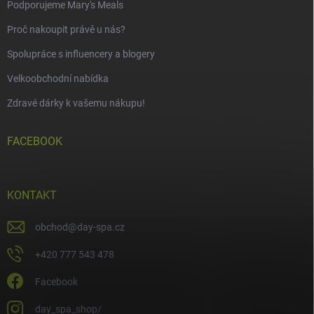
Podporujeme Mary's Meals
Proč nakoupit právě u nás?
Spolupráce s influencery a blogery
Velkoobchodní nabídka
Zdravé dárky k vašemu nákupu!
FACEBOOK
KONTAKT
obchod
@
day-spa.cz
+420 777 543 478
Facebook
day_spa_shop/