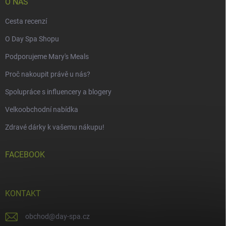
O NÁS
Cesta recenzí
O Day Spa Shopu
Podporujeme Mary's Meals
Proč nakoupit právě u nás?
Spolupráce s influencery a blogery
Velkoobchodní nabídka
Zdravé dárky k vašemu nákupu!
FACEBOOK
KONTAKT
obchod
@
day-spa.cz