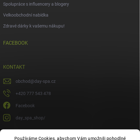
Spolupráce s influencery a blogery
Velkoobchodní nabídka
Zdravé dárky k vašemu nákupu!
FACEBOOK
KONTAKT
obchod
@
day-spa.cz
+420 777 543 478
Facebook
day_spa_shop/
Používáme Cookies, abychom Vám umožnili pohodlné