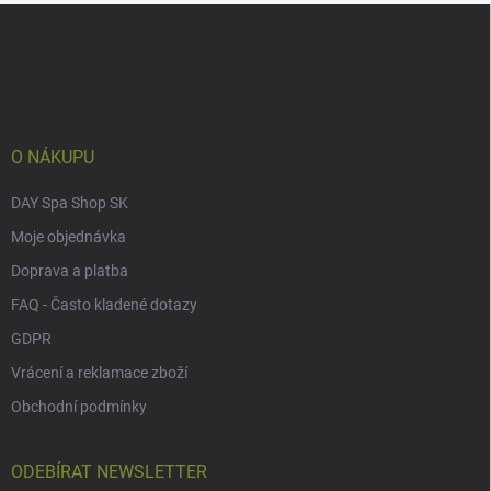
Z
á
p
a
t
í
O NÁKUPU
DAY Spa Shop SK
Moje objednávka
Doprava a platba
FAQ - Často kladené dotazy
GDPR
Vrácení a reklamace zboží
Obchodní podmínky
ODEBÍRAT NEWSLETTER