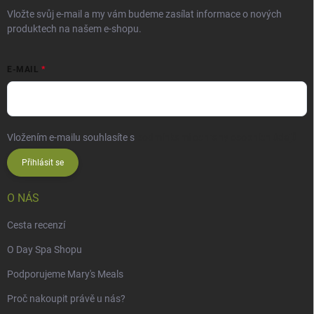
Vložte svůj e-mail a my vám budeme zasílat informace o nových
produktech na našem e-shopu.
E-MAIL
Vložením e-mailu souhlasíte s
podmínkami ochrany osobních údajů
Přihlásit se
O NÁS
Cesta recenzí
O Day Spa Shopu
Podporujeme Mary's Meals
Proč nakoupit právě u nás?