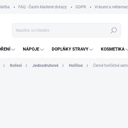
platba
FAQ - Často kladené dotazy
GDPR
Vrácení a reklamac
Hledat
OŘENÍ
NÁPOJE
DOPLŇKY STRAVY
KOSMETIKA
Koření
Jednodruhové
Hořčice
Černé hořčičné sem