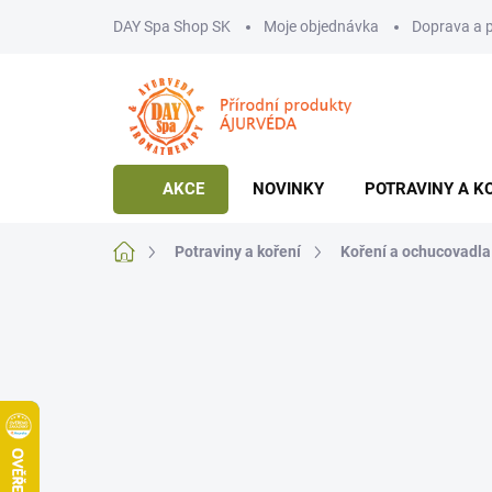
Přejít
DAY Spa Shop SK
Moje objednávka
Doprava a 
na
obsah
AKCE
NOVINKY
POTRAVINY A K
Domů
Potraviny a koření
Koření a ochucovadla