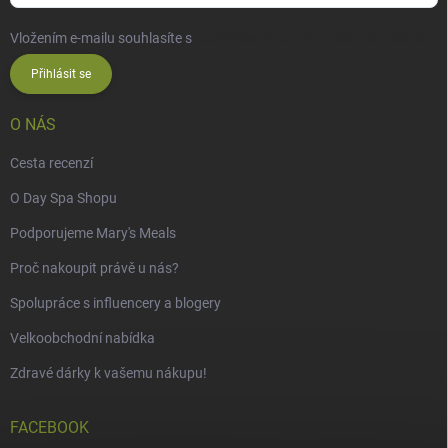
Vložením e-mailu souhlasíte s
podmínkami ochrany osobních údajů
Přihlásit se
O NÁS
Cesta recenzí
O Day Spa Shopu
Podporujeme Mary's Meals
Proč nakoupit právě u nás?
Spolupráce s influencery a blogery
Velkoobchodní nabídka
Zdravé dárky k vašemu nákupu!
FACEBOOK