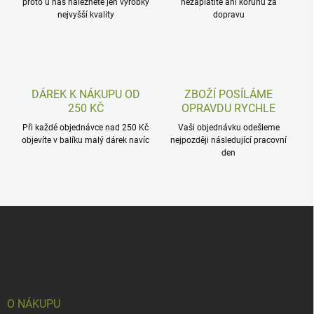
proto u nás naleznete jen výrobky
nezaplatíte ani korunu za
nejvyšší kvality
dopravu
DÁREK K NÁKUPU OD
ZBOŽÍ POSÍLÁME
250 KČ
OPRAVDU RYCHLE
Při každé objednávce nad 250 Kč
Vaši objednávku odešleme
objevíte v balíku malý dárek navíc
nejpozději následující pracovní
den
Z
á
p
a
t
í
O NÁKUPU