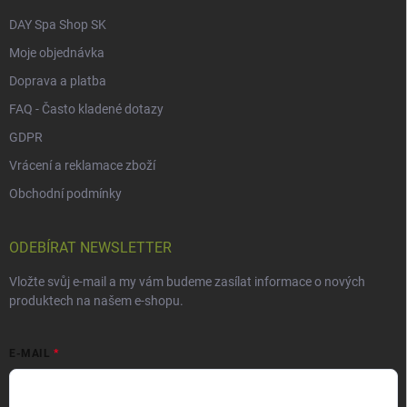
DAY Spa Shop SK
Moje objednávka
Doprava a platba
FAQ - Často kladené dotazy
GDPR
Vrácení a reklamace zboží
Obchodní podmínky
ODEBÍRAT NEWSLETTER
Vložte svůj e-mail a my vám budeme zasílat informace o nových
produktech na našem e-shopu.
E-MAIL