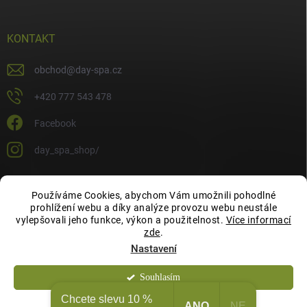
KONTAKT
obchod
@
day-spa.cz
+420 777 543 478
Facebook
day_spa_shop/
Používáme Cookies, abychom Vám umožnili pohodlné
OCHRANA OSOBNÍCH ÚDAJŮ
prohlížení webu a díky analýze provozu webu neustále
vylepšovali jeho funkce, výkon a použitelnost.
Více informací
zde
.
Nastavení
Souhlasím
Copyright 2026
Day Spa Shop
. Všechna práva vyhrazena.
Chcete slevu 10 %
ANO
NE